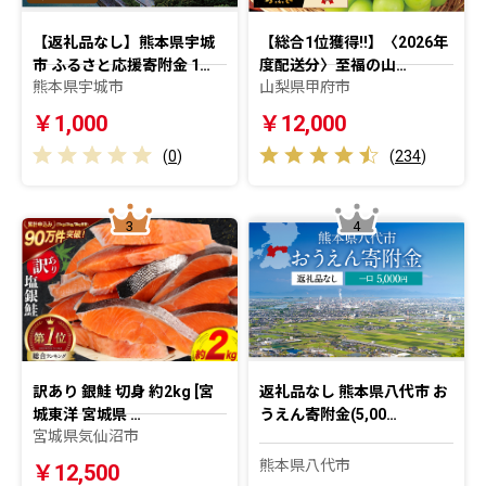
【返礼品なし】熊本県宇城
【総合1位獲得!!】〈2026年
市 ふるさと応援寄附金 1…
度配送分〉至福の山…
熊本県宇城市
山梨県甲府市
￥1,000
￥12,000
(
0
)
(
234
)
3
4
訳あり 銀鮭 切身 約2kg [宮
返礼品なし 熊本県八代市 お
城東洋 宮城県 …
うえん寄附金(5,00…
宮城県気仙沼市
熊本県八代市
￥12,500