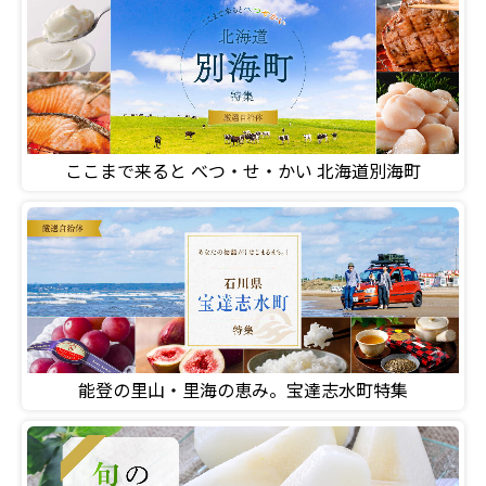
ここまで来ると べつ・せ・かい 北海道別海町
能登の里山・里海の恵み。宝達志水町特集