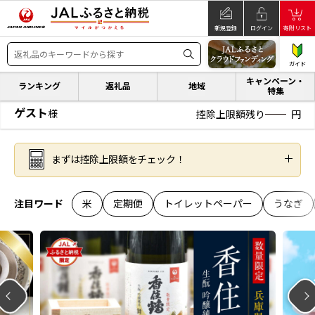
新規登録
ログイン
寄附リスト
ガイド
キャンペーン・
ランキング
返礼品
地域
特集
ゲスト
様
控除上限額残り
円
まずは控除上限額をチェック！
注目ワード
米
定期便
トイレットペーパー
うなぎ