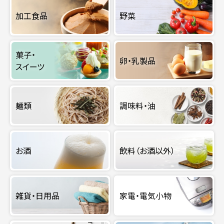
加工食品
野菜
菓子・
卵・乳製品
スイーツ
麺類
調味料・油
お酒
飲料（お酒以外）
雑貨・日用品
家電・電気小物