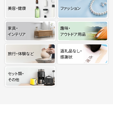
美容・健康
ファッション
家具・
趣味・
インテリア
アウトドア用品
返礼品なし・
旅行・体験など
感謝状
セット類・
その他