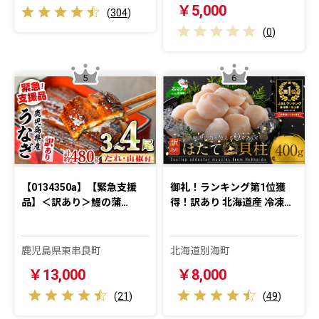
￥5,000
(
304
)
(
0
)
5
6
【0134350a】【緊急支援
御礼！ランキング第1位獲
品】＜訳あり＞鰻の蒲…
得！訳あり 北海道産 冷凍…
鹿児島県東串良町
北海道別海町
￥13,000
￥8,000
(
21
)
(
49
)