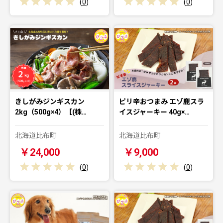
(
0
)
(
0
)
きしがみジンギスカン
ピリ辛おつまみ エゾ鹿スラ
2kg（500g×4）【(株…
イスジャーキー 40g×…
北海道比布町
北海道比布町
￥24,000
￥9,000
(
0
)
(
0
)