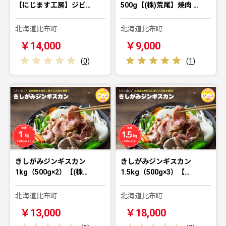
【にじます工房】ジビ…
500g【(株)荒尾】焼肉 …
北海道比布町
北海道比布町
￥14,000
￥9,000
(
0
)
(
1
)
きしがみジンギスカン
きしがみジンギスカン
1kg（500g×2）【(株…
1.5kg（500g×3）【…
北海道比布町
北海道比布町
￥13,000
￥18,000