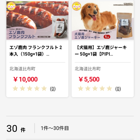
エゾ鹿肉 フランクフルト 2
【犬猫用】エゾ鹿ジャーキ
本入（150g×1袋）…
ー 50g×1袋【PIPI…
北海道比布町
北海道比布町
￥10,000
￥5,500
(
0
)
(
0
)
30
｜
1件～30件目
件