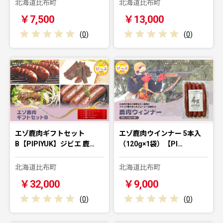
北海道比布町
北海道比布町
￥7,500
￥13,000
(
0
)
(
0
)
エゾ鹿肉ギフトセット
エゾ鹿肉ウインナー 5本入
B【PIPIYUK】ジビエ 鹿…
（120g×1袋）【PI…
北海道比布町
北海道比布町
￥32,000
￥9,000
(
0
)
(
0
)