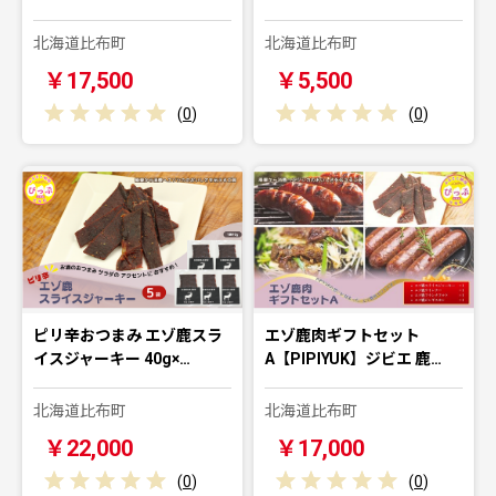
北海道比布町
北海道比布町
￥17,500
￥5,500
(
0
)
(
0
)
ピリ辛おつまみ エゾ鹿スラ
エゾ鹿肉ギフトセット
イスジャーキー 40g×…
A【PIPIYUK】ジビエ 鹿…
北海道比布町
北海道比布町
￥22,000
￥17,000
(
0
)
(
0
)