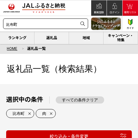
新規登録
ログイン
寄附リスト
ガイド
キャンペーン・
ランキング
返礼品
地域
特集
HOME
返礼品一覧
返礼品一覧（検索結果）
選択中の条件
すべての条件クリア
比布町
肉
絞り込み・条件変更