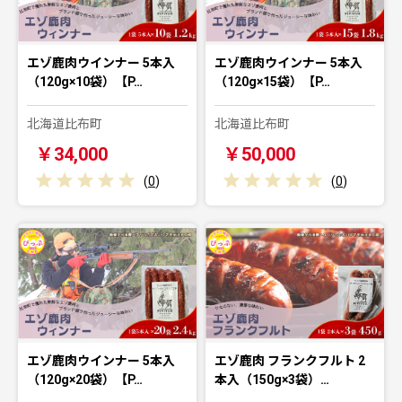
エゾ鹿肉ウインナー 5本入
エゾ鹿肉ウインナー 5本入
（120g×10袋）【P…
（120g×15袋）【P…
北海道比布町
北海道比布町
￥34,000
￥50,000
(
0
)
(
0
)
エゾ鹿肉ウインナー 5本入
エゾ鹿肉 フランクフルト 2
（120g×20袋）【P…
本入（150g×3袋）…