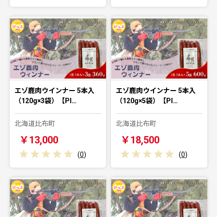
エゾ鹿肉ウインナー 5本入
エゾ鹿肉ウインナー 5本入
（120g×3袋）【PI…
（120g×5袋）【PI…
北海道比布町
北海道比布町
￥13,000
￥18,500
(
0
)
(
0
)