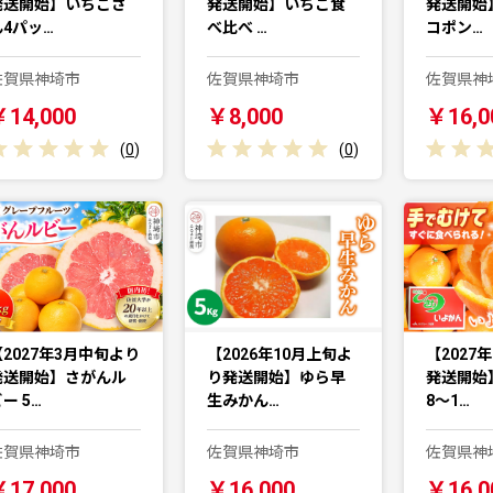
発送開始】いちごさ
発送開始】いちご食
発送開始
ん4パッ…
べ比べ …
コポン…
佐賀県神埼市
佐賀県神埼市
佐賀県神
￥14,000
￥8,000
￥16,0
(
0
)
(
0
)
【2027年3月中旬より
【2026年10月上旬よ
【2027
発送開始】さがんル
り発送開始】ゆら早
発送開始
ー 5…
生みかん…
8〜1…
佐賀県神埼市
佐賀県神埼市
佐賀県神
￥17,000
￥16,000
￥16,0