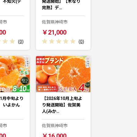
】不知火(デ
発送開始】【木なり
完熟】デ…
埼市
佐賀県神埼市
00
￥21,000
(
0
)
(
0
)
年1月中旬より
【2026年10月上旬よ
】いよかん
り発送開始】佐賀美
人(みか…
埼市
佐賀県神埼市
00
￥16,000