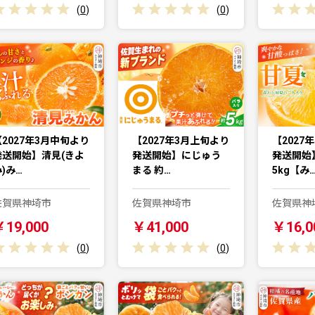
(
0
)
(
0
)
【2027年3月中旬より
【2027年3月上旬より
【2027
発送開始】清見(きよ
発送開始】にじゅう
発送開始
)み…
まる 約…
5kg【み
佐賀県神埼市
佐賀県神埼市
佐賀県神
￥19,000
￥41,000
￥16,0
(
0
)
(
0
)