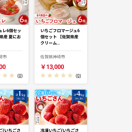
ュレ6個セッ
いちごフロマージュ6
県産 夏にお
個セット 【佐賀県産
クリーム…
埼市
佐賀県神埼市
00
￥13,000
(
0
)
(
0
)
ご(いちごさ
冷凍いちご(いちごさ