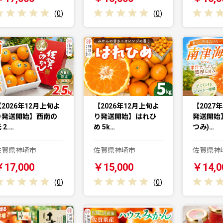
(
0
)
(
0
)
2026年12月上旬よ
【2026年12月上旬よ
【2027
り発送開始】西南の
り発送開始】はれひ
発送開始
 2.…
め 5k…
つみ)…
佐賀県神埼市
佐賀県神埼市
佐賀県神
￥17,000
￥15,000
￥14,0
(
0
)
(
0
)