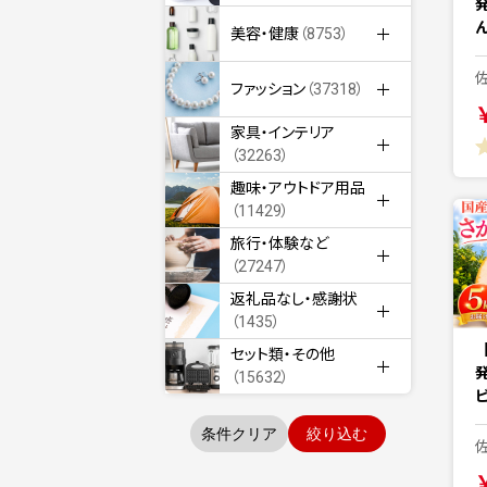
美容・健康
（8753）
ファッション
（37318）
家具・インテリア
（32263）
趣味・アウトドア用品
（11429）
旅行・体験など
（27247）
返礼品なし・感謝状
（1435）
セット類・その他
（15632）
ビ
条件クリア
絞り込む