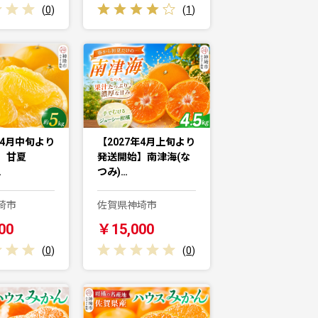
(
0
)
(
1
)
年4月中旬より
【2027年4月上旬より
】甘夏
発送開始】南津海(な
…
つみ)…
埼市
佐賀県神埼市
00
￥15,000
(
0
)
(
0
)