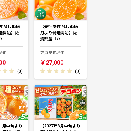
 令和8年6
【先行受付 令和8年6
送開始】佐
月より発送開始】佐
ハ…
賀県産『ハ…
埼市
佐賀県神埼市
00
￥27,000
(
0
)
(
0
)
年1月中旬より
【2027年3月中旬より