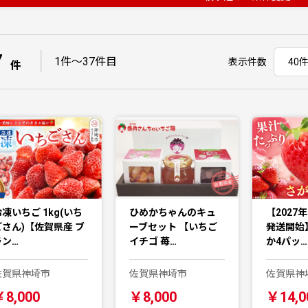
7
｜
1件〜37件目
表示件数
件
凍いちご 1kg(いち
ひめかちゃんのキュ
【2027
ごさん)【佐賀県産 ブ
ーブセット 【いちご
発送開始
ラン…
イチゴ 苺…
か4パッ…
佐賀県神埼市
佐賀県神埼市
佐賀県神
￥8,000
￥8,000
￥14,0