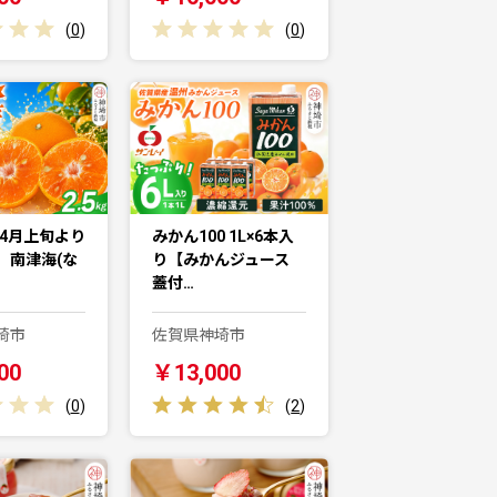
(
0
)
(
0
)
年4月上旬より
みかん100 1L×6本入
】南津海(な
り【みかんジュース
蓋付…
埼市
佐賀県神埼市
00
￥13,000
(
0
)
(
2
)