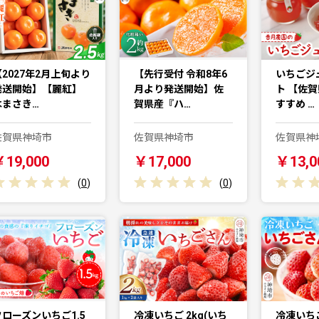
【2027年2月上旬より
【先行受付 令和8年6
いちごジ
発送開始】【麗紅】
月より発送開始】佐
ト 【佐賀
はまさき…
賀県産『ハ…
すすめ …
佐賀県神埼市
佐賀県神埼市
佐賀県神
￥19,000
￥17,000
￥13,0
(
0
)
(
0
)
フローズンいちご1.5
冷凍いちご 2kg(いち
冷凍いち