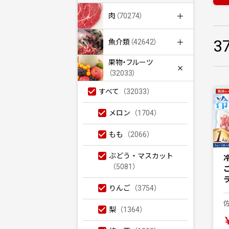
肉
（70274）
3
魚介類
（42642）
果物・フルーツ
（32033）
すべて
（32033）
メロン
（1704）
もも
（2066）
ぶどう・マスカット
冷
（5081）
りんご
（3754）
梨
（1364）