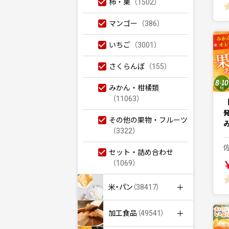
柿・栗
（1502）
マンゴー
（386）
いちご
（3001）
さくらんぼ
（155）
みかん・柑橘類
（11063）
その他の果物・フルーツ
み
（3322）
セット・詰め合わせ
（1069）
米・パン
（38417）
加工食品
（49541）