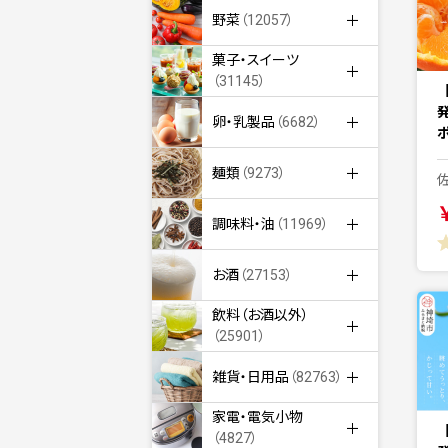
野菜
（12057）
菓子・スイーツ
（31145）
卵・乳製品
（6682）
麺類
（9273）
調味料・油
（11969）
お酒
（27153）
飲料（お酒以外）
（25901）
雑貨・日用品
（82763）
家電・電気小物
（4827）