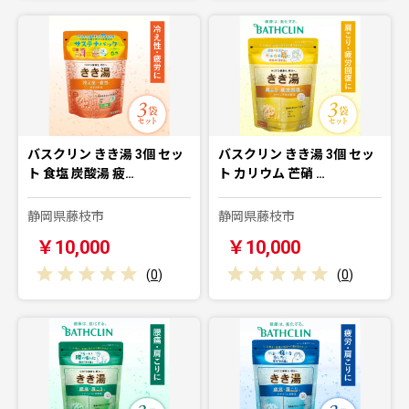
バスクリン きき湯 3個 セッ
バスクリン きき湯 3個 セッ
ト 食塩 炭酸湯 疲…
ト カリウム 芒硝 …
静岡県藤枝市
静岡県藤枝市
￥10,000
￥10,000
(
0
)
(
0
)