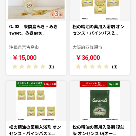
GJ03 来間島みき・みき
松の精油の薬用入浴剤 オン
sweet、みきnatu…
センス・パインバス 2.…
沖縄県宮古島市
大阪府四條畷市
￥15,000
￥36,000
(
0
)
(
0
)
松の精油の薬用入浴剤 オン
松の精油の薬用入浴剤 復刻
センス・パインバス 2.…
版 オンセンス O(オー…