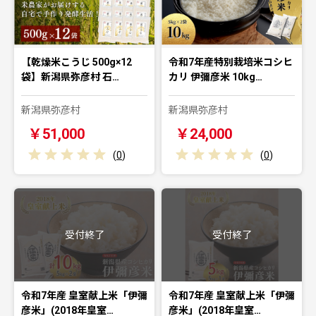
【乾燥米こうじ 500g×12
令和7年産特別栽培米コシヒ
袋】新潟県弥彦村 石…
カリ 伊彌彦米 10kg…
新潟県弥彦村
新潟県弥彦村
￥51,000
￥24,000
(
0
)
(
0
)
受付終了
受付終了
令和7年産 皇室献上米「伊彌
令和7年産 皇室献上米「伊彌
彦米」(2018年皇室…
彦米」(2018年皇室…