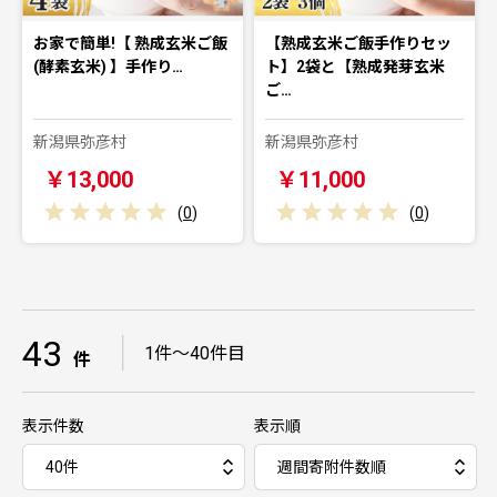
お家で簡単!【 熟成玄米ご飯
【熟成玄米ご飯手作りセッ
(酵素玄米) 】手作り…
ト】2袋と【熟成発芽玄米
ご…
新潟県弥彦村
新潟県弥彦村
￥13,000
￥11,000
(
0
)
(
0
)
43
｜
1件～40件目
件
表示件数
表示順