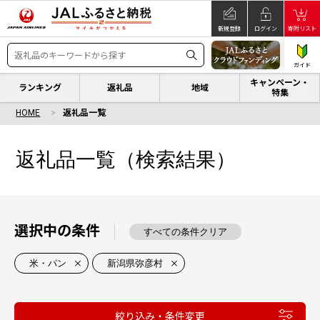
新規登録
ログイン
寄附リスト
ガイド
キャンペーン・
ランキング
返礼品
地域
特集
HOME
返礼品一覧
返礼品一覧（検索結果）
選択中の条件
すべての条件クリア
米・パン
新潟県弥彦村
絞り込み・条件変更