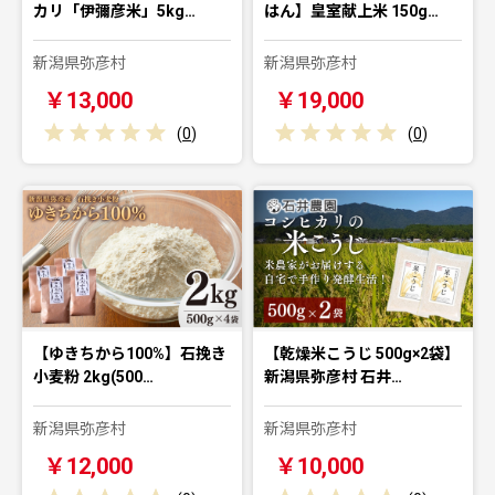
カリ「伊彌彦米」5kg…
はん】皇室献上米 150g…
新潟県弥彦村
新潟県弥彦村
￥13,000
￥19,000
(
0
)
(
0
)
【ゆきちから100%】石挽き
【乾燥米こうじ 500g×2袋】
小麦粉 2kg(500…
新潟県弥彦村 石井…
新潟県弥彦村
新潟県弥彦村
￥12,000
￥10,000