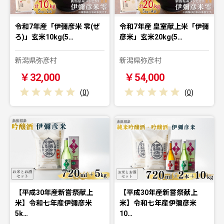
令和7年産「伊彌彦米 零(ぜ
令和7年産 皇室献上米「伊彌
ろ)」玄米10kg(5…
彦米」玄米20kg(5…
新潟県弥彦村
新潟県弥彦村
￥32,000
￥54,000
(
0
)
(
0
)
【平成30年産新嘗祭献上
【平成30年産新嘗祭献上
米】令和七年産伊彌彦米
米】令和七年産伊彌彦米
5k…
10…