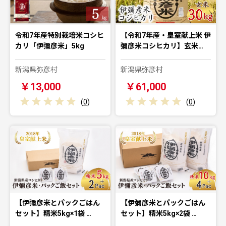
令和7年産特別栽培米コシヒ
【令和7年産・皇室献上米 伊
カリ「伊彌彦米」5kg
彌彦米コシヒカリ】玄米…
新潟県弥彦村
新潟県弥彦村
￥13,000
￥61,000
(
0
)
(
0
)
【伊彌彦米とパックごはん
【伊彌彦米とパックごはん
セット】精米5kg×1袋 …
セット】精米5kg×2袋 …