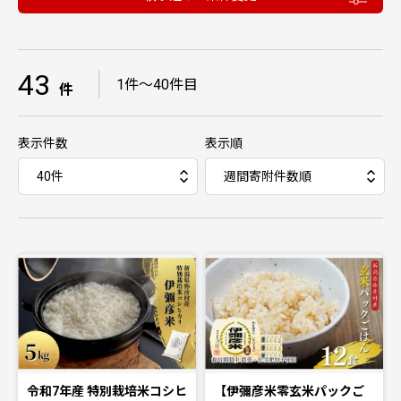
43
｜
1件〜40件目
件
表示件数
表示順
令和7年産 特別栽培米コシヒ
【伊彌彦米零玄米パックご