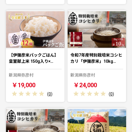
【伊彌彦米パックごはん】
令和7年産特別栽培米コシヒ
皇室献上米 150g入り×…
カリ「伊彌彦米」10kg…
新潟県弥彦村
新潟県弥彦村
￥19,000
￥24,000
(
0
)
(
0
)