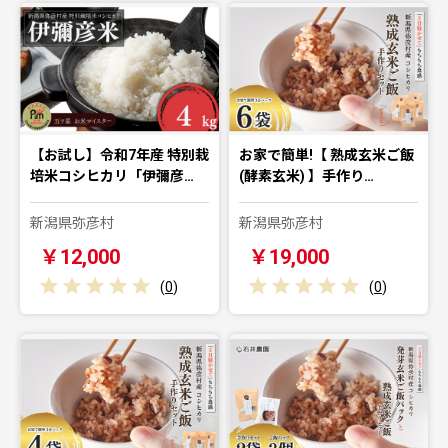
【お試し】令和7年産 特別栽
お家で簡単!【 熟成玄米ご飯
培米コシヒカリ「伊彌彦…
(酵素玄米) 】手作り…
新潟県弥彦村
新潟県弥彦村
￥12,000
￥19,000
(
0
)
(
0
)