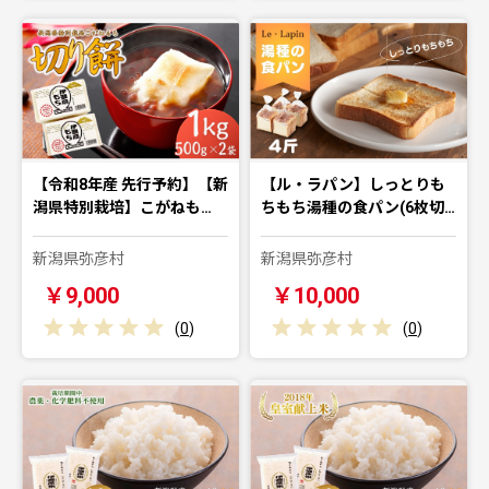
【令和8年産 先行予約】【新
【ル・ラパン】しっとりも
潟県特別栽培】こがねも…
ちもち湯種の食パン(6枚切…
新潟県弥彦村
新潟県弥彦村
￥9,000
￥10,000
(
0
)
(
0
)