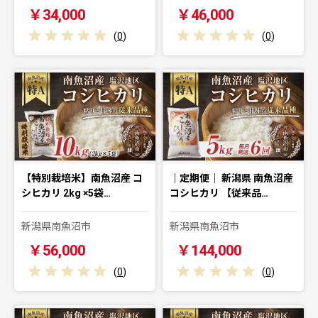
￥34,000
￥46,000
(
0
)
(
0
)
【特別栽培米】南魚沼産 コ
｜定期便｜ 新潟県 南魚沼産
シヒカリ 2kg ×5袋…
コシヒカリ 【従来品…
新潟県南魚沼市
新潟県南魚沼市
￥56,000
￥144,000
(
0
)
(
0
)