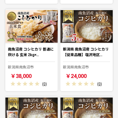
南魚沼産 コシヒカリ 普通に
新潟県 南魚沼産 コシヒカリ
炊ける 玄米 2kg×…
【従来品種】塩沢地区…
新潟県南魚沼市
新潟県南魚沼市
￥38,000
￥24,000
(
0
)
(
0
)