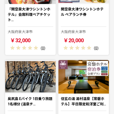
『関空泉大津ワシントンホ
関空泉大津ワシントンホテ
テル』会席料理ペアチケッ
ル ペアランチ券
ト…
大阪府泉大津市
大阪府泉大津市
￥32,000
￥20,000
(
0
)
(
0
)
奥尻島 Eバイク 1日乗り放題
信玄の湯 湯村温泉【常磐ホ
1名様分 (温泉チ…
テル】平日限定和洋室ご利…