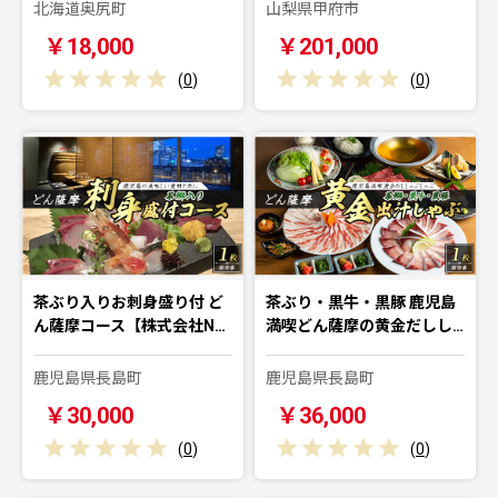
北海道奥尻町
山梨県甲府市
￥18,000
￥201,000
(
0
)
(
0
)
茶ぶり入りお刺身盛り付 ど
茶ぶり・黒牛・黒豚 鹿児島
ん薩摩コース【株式会社N…
満喫どん薩摩の黄金だしし…
鹿児島県長島町
鹿児島県長島町
￥30,000
￥36,000
(
0
)
(
0
)