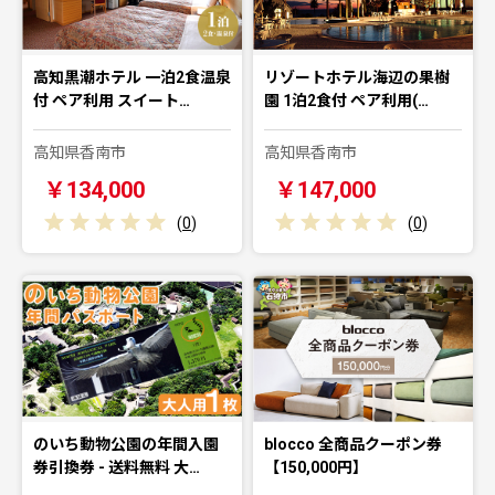
高知黒潮ホテル 一泊2食温泉
リゾートホテル海辺の果樹
付 ペア利用 スイート…
園 1泊2食付 ペア利用(…
高知県香南市
高知県香南市
￥134,000
￥147,000
(
0
)
(
0
)
のいち動物公園の年間入園
blocco 全商品クーポン券
券引換券 - 送料無料 大…
【150,000円】