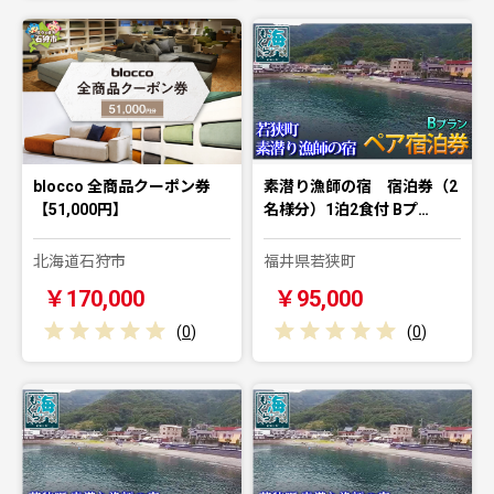
blocco 全商品クーポン券
素潜り漁師の宿 宿泊券（2
【51,000円】
名様分）1泊2食付 Bプ…
北海道石狩市
福井県若狭町
￥170,000
￥95,000
(
0
)
(
0
)