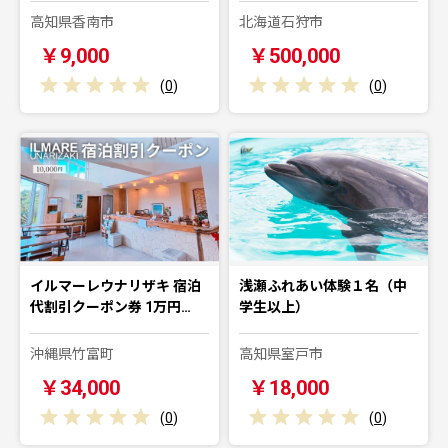
高知県香南市
北海道石狩市
￥9,000
￥500,000
(
0
)
(
0
)
イルマーレウナリザキ 宿泊
浅瀬ふれあい体験１名（中
代割引クーポン券 1万円…
学生以上）
沖縄県竹富町
高知県室戸市
￥34,000
￥18,000
(
0
)
(
0
)