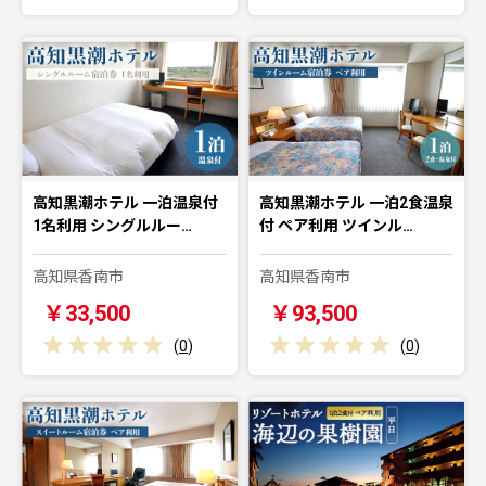
高知黒潮ホテル 一泊温泉付
高知黒潮ホテル 一泊2食温泉
1名利用 シングルルー…
付 ペア利用 ツインル…
高知県香南市
高知県香南市
￥33,500
￥93,500
(
0
)
(
0
)