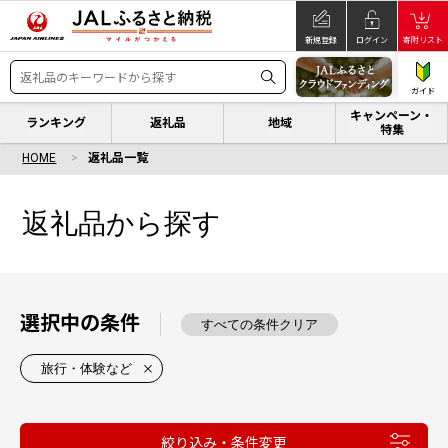
新規登録
ログイン
寄附リスト
ガイド
キャンペーン・
ランキング
返礼品
地域
特集
HOME
返礼品一覧
返礼品から探す
選択中の条件
すべての条件クリア
旅行・体験など
絞り込み・条件変更