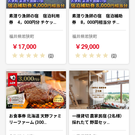
素潜り漁師の宿 宿泊利用
素潜り漁師の宿 宿泊補助
券 4，000円分 チケッ…
券 8，000円相当分 チ…
福井県若狭町
福井県若狭町
￥17,000
￥29,000
(
0
)
(
0
)
お食事券 北海道 天野ファミ
一棟貸切 農家民宿 (2名様）
リーファーム (300…
採れたて 野菜セッ…