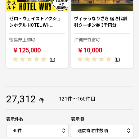
ゼロ・ウェイストアクショ
ヴィラうなりざき 宿泊代割
ンホテル HOTEL WH…
引クーポン券 3千円分
徳島県上勝町
沖縄県竹富町
￥125,000
￥10,000
(
0
)
(
0
)
27,312
｜
121件～160件目
件
表示件数
表示順