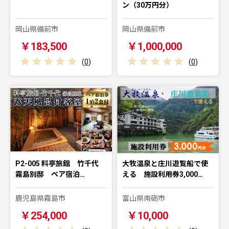
ン（30万円分）
岡山県備前市
岡山県備前市
￥183,500
￥1,000,000
(
0
)
(
0
)
P2-005 料亭旅館 竹千代
大牧温泉と庄川遊覧船で使
霧島別邸 ペア宿泊…
える 施設利用券3,000…
鹿児島県霧島市
富山県南砺市
￥254,000
￥10,000