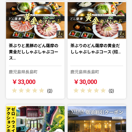
茶ぶりと黒豚のどん薩摩の
茶ぶりのどん薩摩の黄金だ
黄金だししゃぶしゃぶコー
ししゃぶしゃぶコース (招…
ス…
鹿児島県長島町
鹿児島県長島町
￥33,000
￥30,000
(
0
)
(
0
)