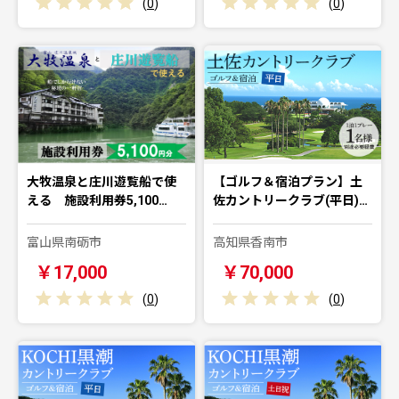
(
0
)
(
0
)
大牧温泉と庄川遊覧船で使
【ゴルフ＆宿泊プラン】土
える 施設利用券5,100…
佐カントリークラブ(平日)…
富山県南砺市
高知県香南市
￥17,000
￥70,000
(
0
)
(
0
)