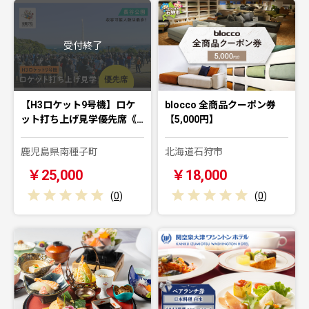
受付終了
【H3ロケット9号機】ロケ
blocco 全商品クーポン券
ット打ち上げ見学優先席《…
【5,000円】
鹿児島県南種子町
北海道石狩市
￥25,000
￥18,000
(
0
)
(
0
)