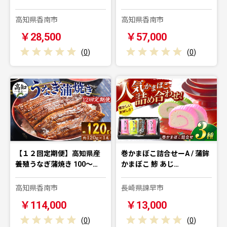
高知県香南市
高知県香南市
￥28,500
￥57,000
(
0
)
(
0
)
【１２回定期便】高知県産
巻かまぼこ詰合せーA / 蒲鉾
養殖うなぎ蒲焼き 100～…
かまぼこ 鯵 あじ…
高知県香南市
長崎県諫早市
￥114,000
￥13,000
(
0
)
(
0
)