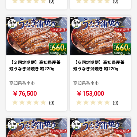
(
0
)
(
0
)
【３回定期便】高知県産養
【６回定期便】高知県産養
殖うなぎ蒲焼き 約220g…
殖うなぎ蒲焼き 約220g…
高知県香南市
高知県香南市
￥76,500
￥153,000
(
0
)
(
0
)