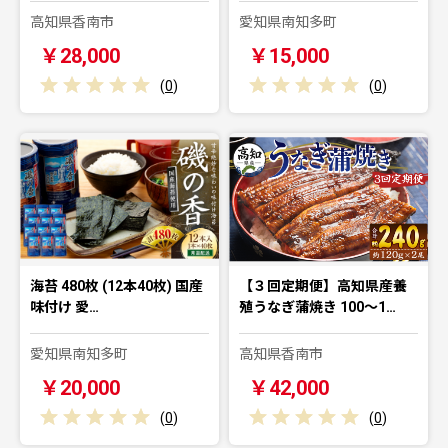
高知県香南市
愛知県南知多町
￥28,000
￥15,000
(
0
)
(
0
)
海苔 480枚 (12本40枚) 国産
【３回定期便】高知県産養
味付け 愛…
殖うなぎ蒲焼き 100～1…
愛知県南知多町
高知県香南市
￥20,000
￥42,000
(
0
)
(
0
)