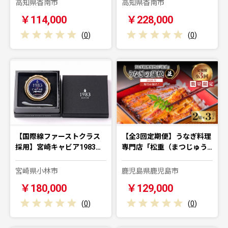
高知県香南市
高知県香南市
￥114,000
￥228,000
(
0
)
(
0
)
【国際線ファーストクラス
【全3回定期便】うなぎ料理
採用】宮崎キャビア1983…
専門店「松重（まつじゅう…
宮崎県小林市
鹿児島県鹿児島市
￥180,000
￥129,000
(
0
)
(
0
)