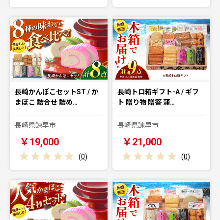
長崎かんぼこセットST / か
長崎トロ箱ギフト-A / ギフ
まぼこ 詰合せ 詰め…
ト 贈り物 贈答 蒲…
長崎県諫早市
長崎県諫早市
￥19,000
￥21,000
(
0
)
(
0
)