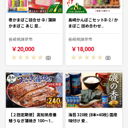
巻かまぼこ詰合せ-B / 蒲鉾
長崎かんぼこセットB-2 / か
かまぼこ あじ 昆…
まぼこ 詰め合わせ…
長崎県諫早市
長崎県諫早市
￥20,000
￥18,000
(
0
)
(
0
)
【２回定期便】高知県産養
海苔 320枚 (8本×40枚) 国産
殖うなぎ蒲焼き 100～1…
味付け 愛…