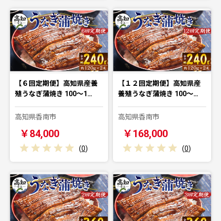
【６回定期便】高知県産養
【１２回定期便】高知県産
殖うなぎ蒲焼き 100～1…
養殖うなぎ蒲焼き 100～…
高知県香南市
高知県香南市
￥84,000
￥168,000
(
0
)
(
0
)