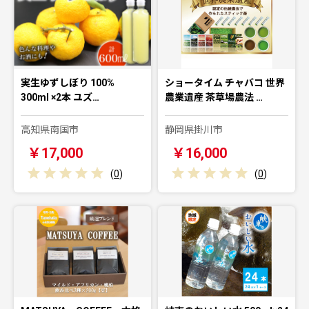
実生ゆずしぼり 100%
ショータイム チャバコ 世界
300ml ×2本 ユズ…
農業遺産 茶草場農法 …
高知県南国市
静岡県掛川市
￥17,000
￥16,000
(
0
)
(
0
)