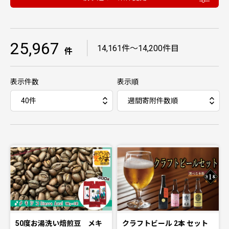
25,967
｜
14,161件〜14,200件目
件
表示件数
表示順
50度お湯洗い焙煎豆 メキ
クラフトビール 2本 セット