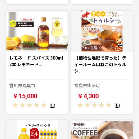
レモネード スパイス 300ml
【植物性堆肥で育った】テ
2本 レモネード…
ィールーム山ねこのトゥル
シ…
香川県丸亀市
福島県柳津町
￥15,000
￥4,300
(
0
)
(
0
)