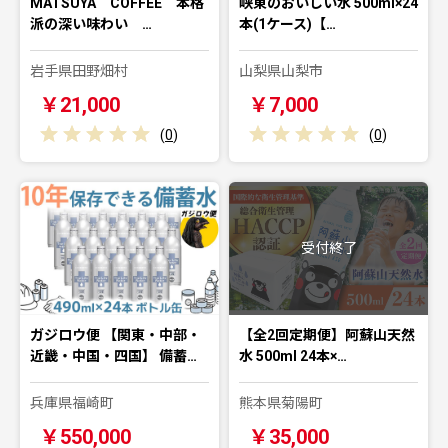
MATSUYA COFFEE 本格
峡東のおいしい水 500ml×24
派の深い味わい …
本(1ケース)【…
岩手県田野畑村
山梨県山梨市
￥21,000
￥7,000
(
0
)
(
0
)
受付終了
ガジロウ便 【関東・中部・
【全2回定期便】阿蘇山天然
近畿・中国・四国】 備蓄…
水 500ml 24本×…
兵庫県福崎町
熊本県菊陽町
￥550,000
￥35,000