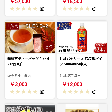
￥57,000
￥18,500
(
0
)
(
0
)
和紅茶ティーバッグ Blend-
沖縄バヤリース 石垣島パイ
2 8個 東白…
ン 500ml×24本入…
岐阜県東白川村
沖縄県石垣市
￥3,000
￥12,000
(
0
)
(
0
)