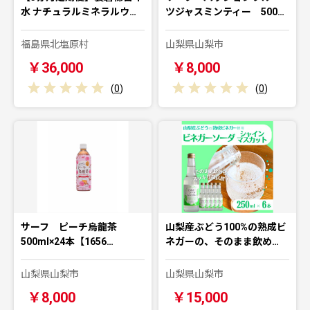
水 ナチュラルミネラルウ…
ツジャスミンティー 500…
福島県北塩原村
山梨県山梨市
￥36,000
￥8,000
(
0
)
(
0
)
サーフ ピーチ烏龍茶
山梨産ぶどう100%の熟成ビ
500ml×24本【1656…
ネガーの、そのまま飲め…
山梨県山梨市
山梨県山梨市
￥8,000
￥15,000