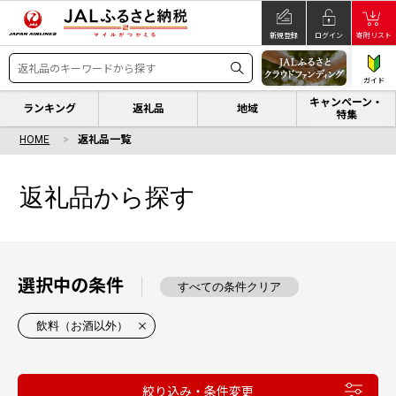
新規登録
ログイン
寄附リスト
ガイド
キャンペーン・
ランキング
返礼品
地域
特集
HOME
返礼品一覧
返礼品から探す
選択中の条件
すべての条件クリア
飲料（お酒以外）
絞り込み・条件変更