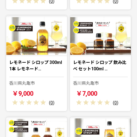
(
0
)
(
0
)
レモネード シロップ 300ml
レモネード シロップ 飲み比
1本 レモネード…
べ セット100ml …
香川県丸亀市
香川県丸亀市
￥9,000
￥7,000
(
0
)
(
0
)