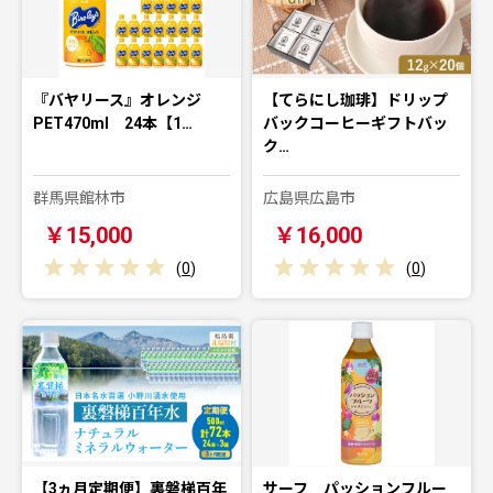
『バヤリース』オレンジ
【てらにし珈琲】ドリップ
PET470ml 24本【1…
バックコーヒーギフトバッ
ク…
群馬県館林市
広島県広島市
￥15,000
￥16,000
(
0
)
(
0
)
【3ヵ月定期便】裏磐梯百年
サーフ パッションフルー