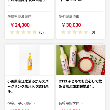
ー…
茨城県茨城県庁
愛知県清須市
￥24,000
￥30,000
(
0
)
(
0
)
小田原産江之浦みかんスパ
C313 子どもでも安心して飲
ークリング果汁入り飲料果
める無添加米麹甘酒1…
汁…
神奈川県小田原市
長崎県佐世保市