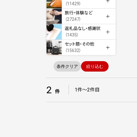
（11429）
旅行・体験など
（27247）
返礼品なし・感謝状
（1435）
セット類・その他
（15632）
条件クリア
絞り込む
2
｜
1件～2件目
件