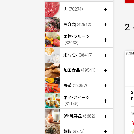
肉
（70274）
2
魚介類
（42642）
果物・フルーツ
（32033）
米・パン
（38417）
加工食品
（49541）
野菜
（12057）
S
菓子・スイーツ
D
（31145）
卵・乳製品
（6682）
麺類
（9273）