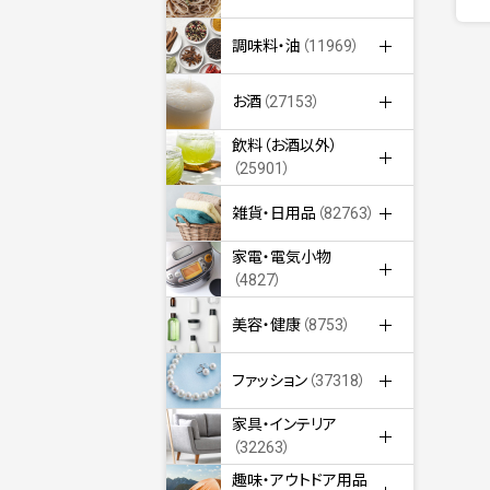
調味料・油
（11969）
お酒
（27153）
飲料（お酒以外）
（25901）
雑貨・日用品
（82763）
家電・電気小物
（4827）
美容・健康
（8753）
ファッション
（37318）
家具・インテリア
（32263）
趣味・アウトドア用品