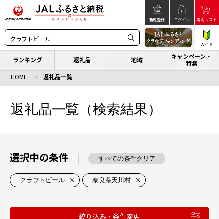
新規登録
ログイン
寄附リスト
ガイド
キャンペーン・
ランキング
返礼品
地域
特集
HOME
返礼品一覧
返礼品一覧（検索結果）
選択中の条件
すべての条件クリア
クラフトビール
奈良県天川村
絞り込み・条件変更