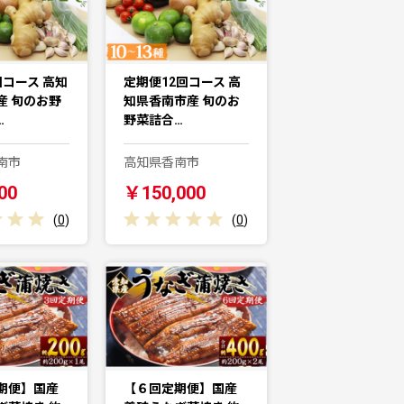
回コース 高知
定期便12回コース 高
産 旬のお野
知県香南市産 旬のお
…
野菜詰合…
南市
高知県香南市
00
￥150,000
(
0
)
(
0
)
期便】国産
【６回定期便】国産