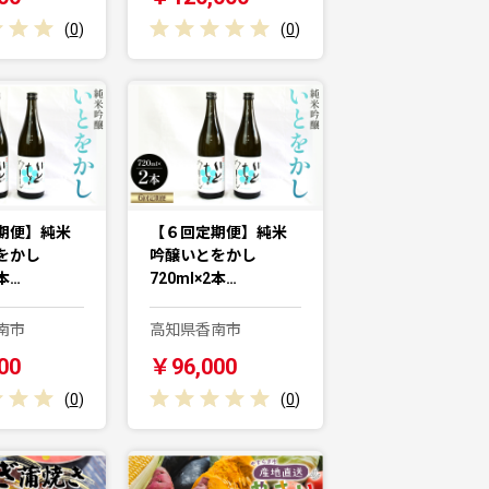
(
0
)
(
0
)
期便】純米
【６回定期便】純米
をかし
吟醸いとをかし
2本…
720ml×2本…
南市
高知県香南市
00
￥96,000
(
0
)
(
0
)