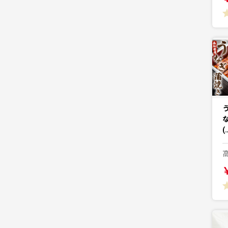
う
な
(