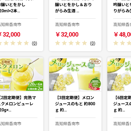
吟醸いとをかし
醸いとをかし＆おり
吟醸いと
20ml×2本…
がらみ生酒 …
りがらみ生
高知県香南市
高知県香南市
高知県香
￥32,000
￥32,000
￥48,0
(
0
)
(
0
)
【2回定期便】完熟マ
【3回定期便】メロン
【6回定
スクメロンピューレ
ジュースのもと 約800
ジュースの
20g×…
ｇ 約…
ｇ 約…
高知県香南市
高知県香南市
高知県香