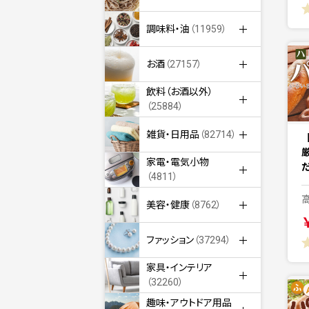
調味料・油
（11959）
お酒
（27157）
飲料（お酒以外）
（25884）
雑貨・日用品
（82714）
家電・電気小物
（4811）
美容・健康
（8762）
ファッション
（37294）
家具・インテリア
（32260）
趣味・アウトドア用品