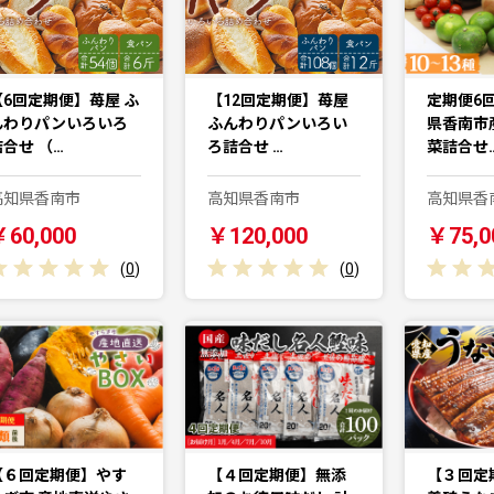
【6回定期便】苺屋 ふ
【12回定期便】苺屋
定期便6
んわりパンいろいろ
ふんわりパンいろい
県香南市
詰合せ （…
ろ詰合せ …
菜詰合せ
高知県香南市
高知県香南市
高知県香
￥60,000
￥120,000
￥75,0
(
0
)
(
0
)
【６回定期便】やす
【４回定期便】無添
【３回定