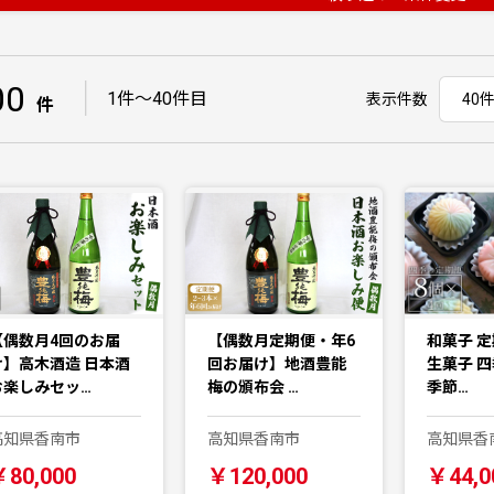
00
｜
1件〜40件目
表示件数
件
【偶数月4回のお届
【偶数月定期便・年6
和菓子 定
け】高木酒造 日本酒
回お届け】地酒豊能
生菓子 
お楽しみセッ…
梅の頒布会 …
季節…
高知県香南市
高知県香南市
高知県香
￥80,000
￥120,000
￥44,0