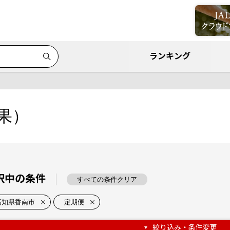
ランキング
果）
択中の条件
すべての条件クリア
高知県香南市
定期便
絞り込み・条件変更