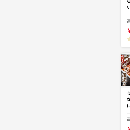
う
な
(