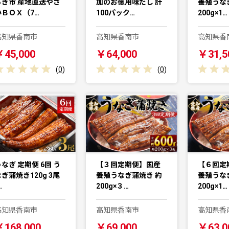
らぎ市 産地直送やさ
加のお徳用味だし 計
養殖うな
いＢＯＸ（7…
100パック…
200g×1…
高知県香南市
高知県香南市
高知県香
￥45,000
￥64,000
￥31,5
(
0
)
(
0
)
なぎ 定期便 6回 う
【３回定期便】国産
【６回定
ぎ蒲焼き120g 3尾
養殖うなぎ蒲焼き 約
養殖うな
…
200g×３…
200g×1…
高知県香南市
高知県香南市
高知県香
￥168,000
￥69,000
￥63,0