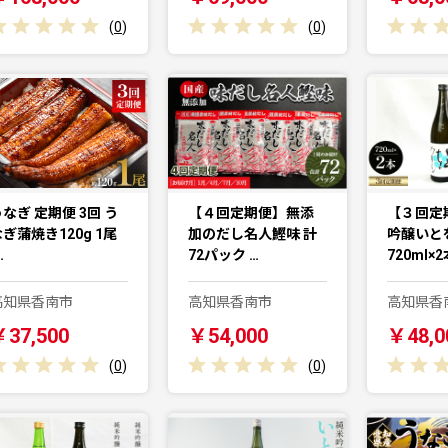
(
0
)
(
0
)
なぎ 定期便 3回 う
【４回定期便】無添
【３回定
ぎ蒲焼き120g 1尾
加のだし名人鰹味 計
吟醸いと
…
72パック …
720ml×
高知県香南市
高知県香南市
高知県香
￥37,500
￥54,000
￥48,0
(
0
)
(
0
)