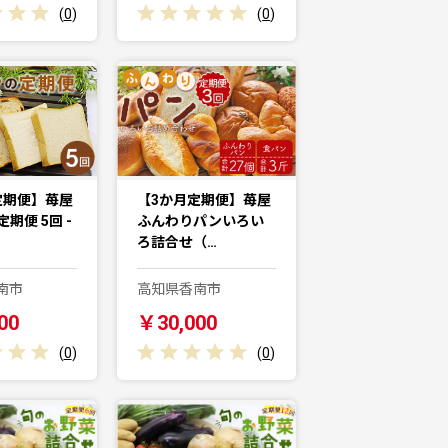
(
0
)
(
0
)
定期便】苺屋
【3か月定期便】苺屋
期便 5回 -
ふんわりパンいろい
ろ詰合せ（…
南市
高知県香南市
00
￥30,000
(
0
)
(
0
)