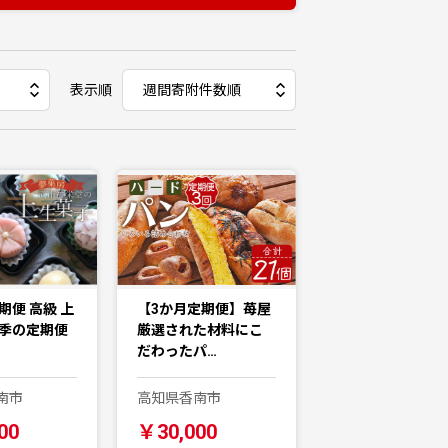
表示順
期便 高級 上
【3か月定期便】苺屋
四季の定期便
厳選された材料にこ
だわったパ…
南市
高知県香南市
00
￥30,000