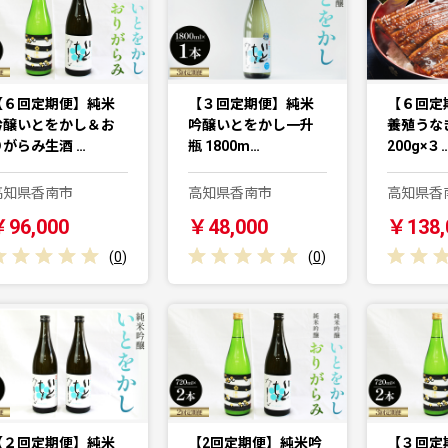
【６回定期便】純米
【３回定期便】純米
【６回定
吟醸いとをかし＆お
吟醸いとをかし一升
養殖うな
りがらみ生酒 …
瓶 1800m…
200g×３
高知県香南市
高知県香南市
高知県香
￥96,000
￥48,000
￥138,
(
0
)
(
0
)
【２回定期便】純米
【2回定期便】純米吟
【３回定