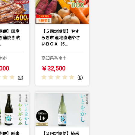
期便】国産
【５回定期便】やす
ぎ蒲焼き 約
らぎ市 産地直送やさ
…
いＢＯＸ（5…
南市
高知県香南市
000
￥32,500
(
0
)
(
0
)
期便】純米
【２回定期便】純米