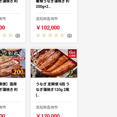
ぎ蒲焼き 約
養殖うなぎ蒲焼き 約
200g×2…
南市
高知県香南市
00
￥102,000
(
0
)
(
0
)
期便】国産
うなぎ 定期便 6回 う
ぎ蒲焼き 約
なぎ蒲焼き120g 2尾
(…
南市
高知県香南市
00
￥120,000