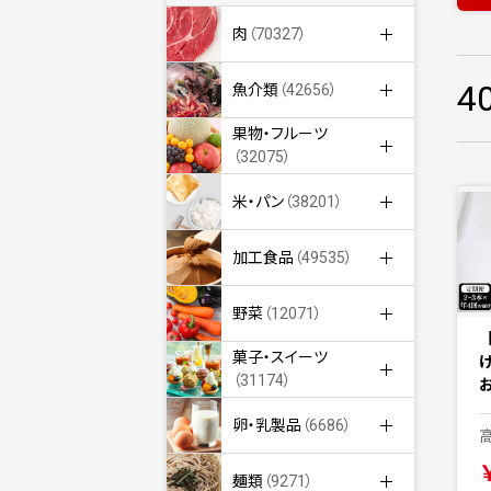
肉
（70327）
4
魚介類
（42656）
果物・フルーツ
（32075）
米・パン
（38201）
加工食品
（49535）
野菜
（12071）
菓子・スイーツ
（31174）
卵・乳製品
（6686）
麺類
（9271）