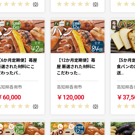
(
0
)
(
0
)
【6か月定期便】苺屋
【12か月定期便】苺
【5か月
厳選された材料にこ
屋 厳選された材料に
食パンの定
だわったパ…
こだわった…
送…
高知県香南市
高知県香南市
高知県香
￥60,000
￥120,000
￥37,5
(
0
)
(
0
)