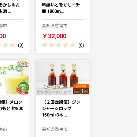
をかし＆お
吟醸いとをかし一升
酒 …
瓶 1800m…
南市
高知県香南市
00
￥32,000
(
0
)
(
0
)
期便】メロン
【２回定期便】ジン
もと 約800
ジャーシロップ
150ml×3本 …
南市
高知県香南市