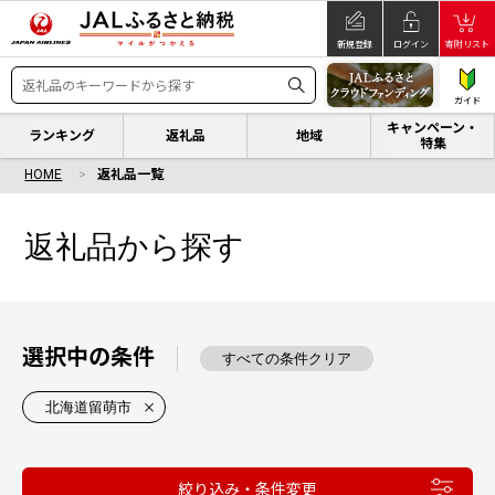
新規登録
ログイン
寄附リスト
ガイド
キャンペーン・
ランキング
返礼品
地域
特集
HOME
返礼品一覧
返礼品から探す
選択中の条件
すべての条件クリア
北海道留萌市
絞り込み・条件変更