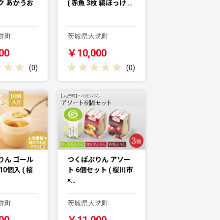
ク あかうお
( 赤魚 3枚 縞ほっけ …
洗町
茨城県大洗町
00
￥10,000
(
0
)
(
0
)
りん ゴール
つくばぷりん アソー
0個入 ( 桜
ト 6個セット ( 桜川市
×…
洗町
茨城県大洗町
00
￥11,000