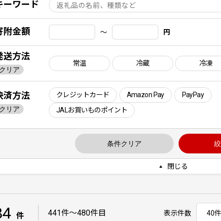
キーワード
寄附金額
〜
円
発送方法
常温
冷蔵
冷凍
クリア
決済方法
クレジットカード
Amazon Pay
PayPay
クリア
JALお買いものポイント
条件クリア
絞
閉じる
84
｜
441件〜480件目
表示件数
件