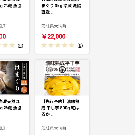
g 冷蔵 漁協
まぐり 3kg 冷蔵 漁協
直送 …
洗町
茨城県大洗町
00
￥22,000
(
0
)
(
0
)
島灘天然は
【先行予約】濃味熟
g 冷蔵 漁協
成 干し芋 800g 紅は
るか …
洗町
茨城県大洗町