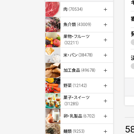
肉
（70534）
魚介類
（43009）
果物・フルーツ
（32211）
米・パン
（38478）
加工食品
（49678）
野菜
（12142）
菓子・スイーツ
（31285）
卵・乳製品
（6702）
5
麺類
（9253）