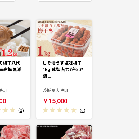
の梅干八代
しそ漬うす塩味梅干
g 南高梅 無添
1kg 減塩 昔ながら 老
舗 …
洗町
茨城県大洗町
00
￥15,000
(
0
)
(
0
)