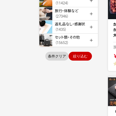
（11424）
旅行・体験など
（27346）
返礼品なし・感謝状
か
（1435）
が
セット類・その他
（15652）
条件クリア
絞り込む