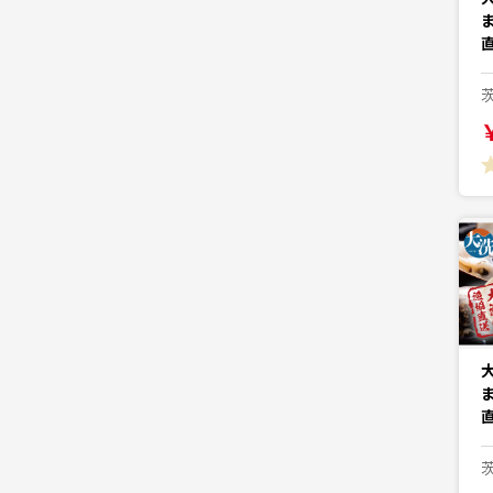
ま
直
ま
直