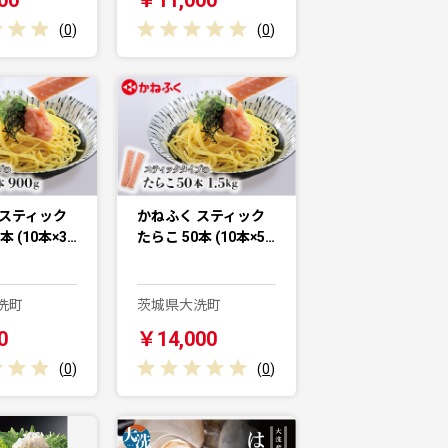
(
0
)
(
0
)
 スティック
かねふく スティック
本 (10本×3…
たらこ 50本 (10本×5…
洗町
茨城県大洗町
0
￥14,000
(
0
)
(
0
)