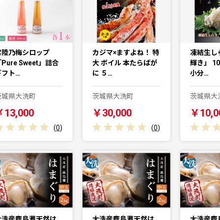
常陸乃梅シロップ
カジマ×ますよね！ 特
凍結生し
Pure Sweet」詰合
大 ボイル 本たらばが
輝き」 10
ギフト…
に ５…
小分…
茨城県大洗町
茨城県大洗町
茨城県大
￥13,000
￥30,000
￥10,0
(
0
)
(
0
)
大洗産鹿島灘天然は
大洗産鹿島灘天然は
大洗産鹿