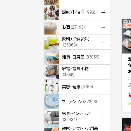
調味料・油
（11993）
お酒
（27195）
飲料（お酒以外）
（25968）
雑貨・日用品
（83059）
家電・電気小物
（4848）
美容・健康
（8789）
ファッション
（37323）
家具・インテリア
（32434）
趣味・アウトドア用品