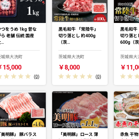
つをうめ 1kg 昔な
黒毛和牛 「常陸牛」
黒毛和牛
ら 老舗 伝統 国産
切り落とし 約400g
切り落と
大…
（茨…
600g（
茨城県大洗町
茨城県大洗町
茨城県大
￥15,000
￥8,000
￥11,0
(
0
)
(
0
)
「美明豚」 豚バラス
「美明豚」ロース 薄
赤魚 干物