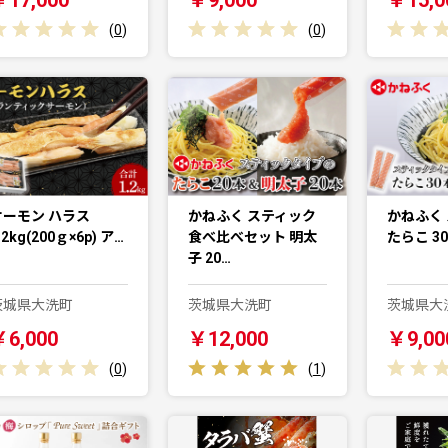
(
0
)
(
0
)
サーモン ハラス
かねふく スティック
かねふく
.2kg(200ｇ×6p) ア…
食べ比べセット 明太
たらこ 30
子 20…
茨城県大洗町
茨城県大洗町
茨城県大
￥6,000
￥12,000
￥9,00
(
0
)
(
1
)