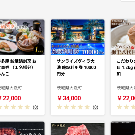
寿多庵 鮟鱇鍋割烹 お
サンライズヴィラ大
こだわり
食事券 （１名様分）
洗 施設利用券 10000
目 1.2k
あんこ…
円分 …
加 …
茨城県大洗町
茨城県大洗町
茨城県大
￥22,000
￥34,000
￥22,0
(
0
)
(
0
)