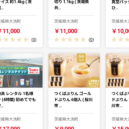
イス 約1.4kg ( 茨
切り 1.1kg ( 茨城県
真空パッ
城…
共…
ひ…
茨城県大洗町
茨城県大洗町
茨城県大
￥11,000
￥11,000
￥10,0
(
0
)
(
0
)
釣具 レンタル 1名様
つくばぷりん ゴール
つくばぷ
 (4時間) 初めてでも
ドぷりん 6個入 ( 桜川
ドぷりん 1
安…
市 …
川市…
茨城県大洗町
茨城県大洗町
茨城県大
￥17,000
￥9,000
￥15,0