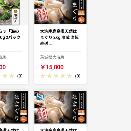
らす「海の
大洗産鹿島灘天然は
0g 2パック
まぐり 2kg 冷蔵 漁協
直送 …
洗町
茨城県大洗町
00
￥15,000
(
0
)
(
0
)
島灘天然は
大洗産鹿島灘天然は