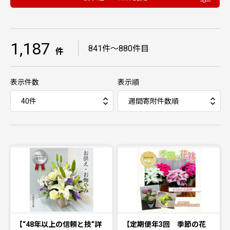
1,187
｜
841件〜880件目
件
表示件数
表示順
【“48年以上の信頼と技”詳
【定期便年3回 季節の花