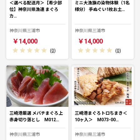
＜選べる配送月＞【希少部
ミニ大漁旗の染物体験（1名
位】神奈川県漁連 まぐろ
様分） 手ぬぐい1枚お土…
カ…
神奈川県三浦市
神奈川県三浦市
￥14,000
￥14,000
(
0
)
(
0
)
三崎港厳選 メバチまぐろ上
三崎港まぐろトロちまき＜
赤身切り落とし M012…
10ヶ入＞ M073-00…
神奈川県三浦市
神奈川県三浦市