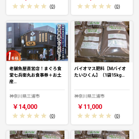
(
0
)
(
0
)
老舗魚屋直営店！まぐろ食
バイオマス肥料【Mバイオ
堂七兵衛丸お食事券＋お土
たいひくん】（1袋15kg…
産…
神奈川県三浦市
神奈川県三浦市
￥14,000
￥11,000
(
0
)
(
0
)