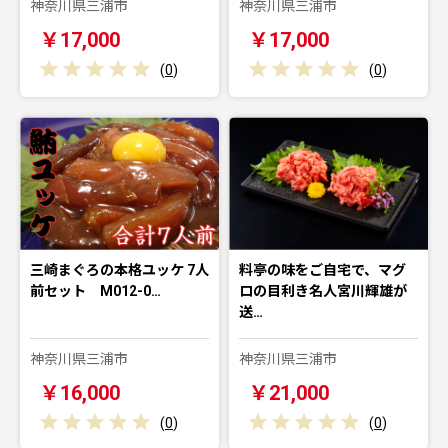
神奈川県三浦市
神奈川県三浦市
￥17,000
￥17,000
(
0
)
(
0
)
三崎まぐろの本格ユッケ 7人
料亭の味をご自宅で、マグ
前セット M012-0…
ロの目利き名人宮川輝雄が
送…
神奈川県三浦市
神奈川県三浦市
￥16,000
￥21,000
(
0
)
(
0
)