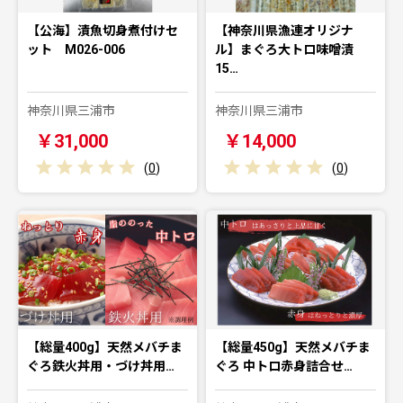
【公海】漬魚切身煮付けセ
【神奈川県漁連オリジナ
ット M026-006
ル】まぐろ大トロ味噌漬
15…
神奈川県三浦市
神奈川県三浦市
￥31,000
￥14,000
(
0
)
(
0
)
【総量400g】天然メバチま
【総量450g】天然メバチま
ぐろ鉄火丼用・づけ丼用…
ぐろ 中トロ赤身詰合せ…