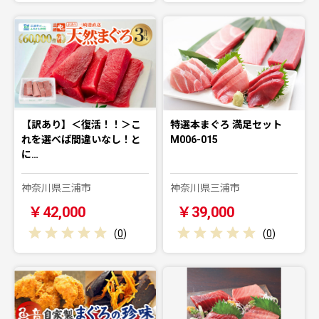
【訳あり】＜復活！！＞こ
特選本まぐろ 満足セット
れを選べば間違いなし！と
M006-015
に…
神奈川県三浦市
神奈川県三浦市
￥42,000
￥39,000
(
0
)
(
0
)