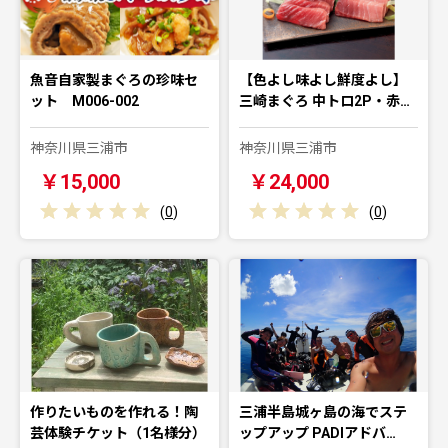
魚音自家製まぐろの珍味セ
【色よし味よし鮮度よし】
ット M006-002
三崎まぐろ 中トロ2P・赤…
神奈川県三浦市
神奈川県三浦市
￥15,000
￥24,000
(
0
)
(
0
)
作りたいものを作れる！陶
三浦半島城ヶ島の海でステ
芸体験チケット（1名様分）
ップアップ PADIアドバ…