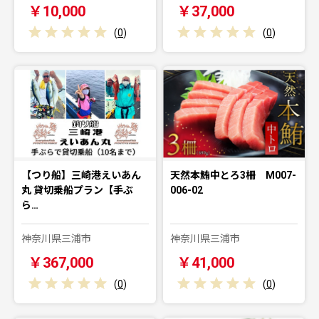
￥10,000
￥37,000
(
0
)
(
0
)
【つり船】三崎港えいあん
天然本鮪中とろ3柵 M007-
丸 貸切乗船プラン【手ぶ
006-02
ら…
神奈川県三浦市
神奈川県三浦市
￥367,000
￥41,000
(
0
)
(
0
)