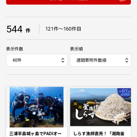
544
｜
121件〜160件目
件
表示件数
表示順
三浦半島城ヶ島でPADIオー
しらす漁師直売！「湘南釜