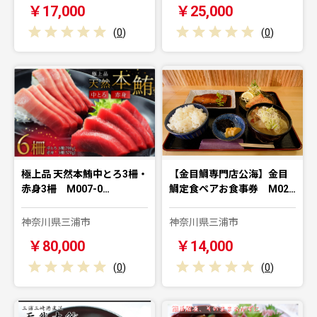
￥17,000
￥25,000
(
0
)
(
0
)
極上品 天然本鮪中とろ3柵・
【金目鯛専門店公海】金目
赤身3柵 M007-0…
鯛定食ペアお食事券 M02…
神奈川県三浦市
神奈川県三浦市
￥80,000
￥14,000
(
0
)
(
0
)