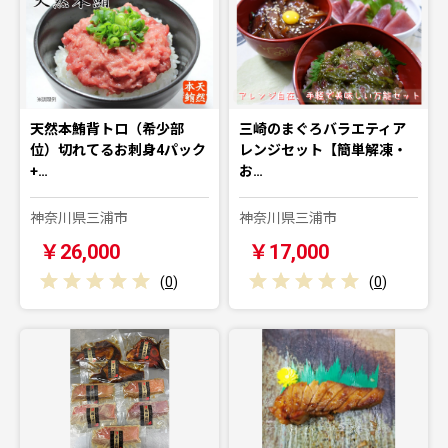
天然本鮪背トロ（希少部
三崎のまぐろバラエティア
位）切れてるお刺身4パック
レンジセット【簡単解凍・
+…
お…
神奈川県三浦市
神奈川県三浦市
￥26,000
￥17,000
(
0
)
(
0
)