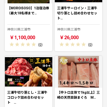
【MOROISOSO】1泊宿泊券
三浦牛サーロイン・三浦牛
（最大18名様まで…
切り落とし詰め合わせセッ
ト…
神奈川県三浦市
神奈川県三浦市
￥1,100,000
￥26,000
(
0
)
(
0
)
三浦牛切り落とし・三浦牛
【中トロ主体で1kg以上】三
コロッケ詰め合わせセッ
崎の天然目鉢まぐろ M…
ト …