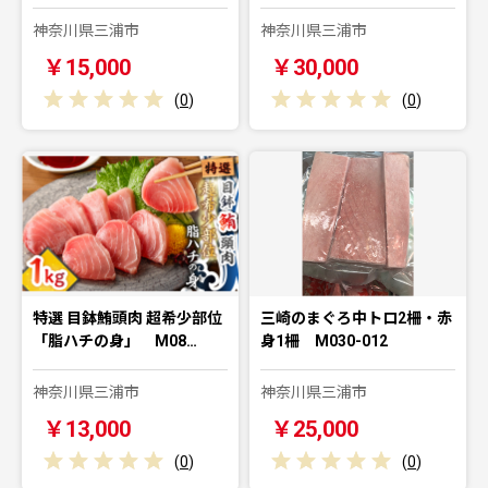
神奈川県三浦市
神奈川県三浦市
￥15,000
￥30,000
(
0
)
(
0
)
特選 目鉢鮪頭肉 超希少部位
三崎のまぐろ中トロ2柵・赤
「脂ハチの身」 M08…
身1柵 M030-012
神奈川県三浦市
神奈川県三浦市
￥13,000
￥25,000
(
0
)
(
0
)