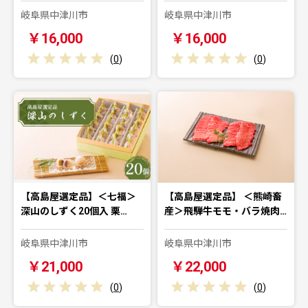
岐阜県中津川市
岐阜県中津川市
￥16,000
￥16,000
(
0
)
(
0
)
【高島屋選定品】＜七福＞
【高島屋選定品】 ＜熊崎畜
深山のしずく20個入 栗…
産＞飛騨牛モモ・バラ焼肉…
岐阜県中津川市
岐阜県中津川市
￥21,000
￥22,000
(
0
)
(
0
)