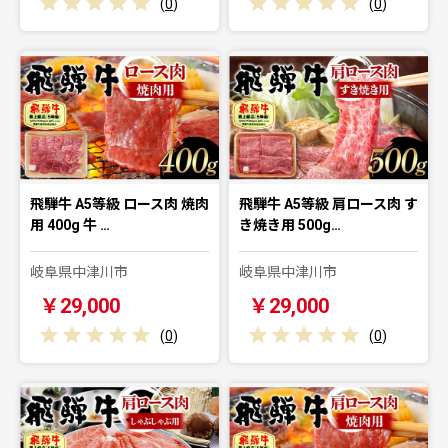
(
0
)
(
0
)
飛騨牛 A5等級 ロース肉 焼肉
飛騨牛 A5等級 肩ロース肉 す
用 400g 牛 …
き焼き用 500g…
岐阜県中津川市
岐阜県中津川市
￥29,000
￥29,000
(
0
)
(
0
)