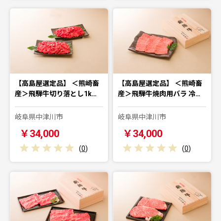
【高島屋選定品】 ＜熊崎畜
【高島屋選定品】 ＜熊崎畜
産＞飛騨牛切り落とし1k…
産＞飛騨牛焼肉用バラ 冷…
岐阜県中津川市
岐阜県中津川市
￥34,000
￥34,000
(
0
)
(
0
)