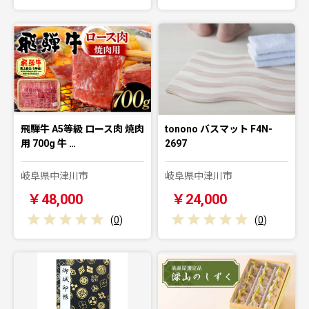
飛騨牛 A5等級 ロース肉 焼肉
tonono バスマット F4N-
用 700g 牛 …
2697
岐阜県中津川市
岐阜県中津川市
￥48,000
￥24,000
(
0
)
(
0
)