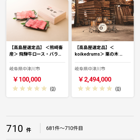
【高島屋選定品】 ＜熊崎畜
【高島屋選定品】＜
産＞ 飛騨牛ロース・バラ…
koikedrums＞ 栗の木 …
岐阜県中津川市
岐阜県中津川市
￥100,000
￥2,494,000
(
0
)
(
0
)
710
｜
681件～710件目
件