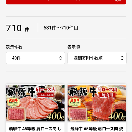
710
｜
681件〜710件目
件
表示件数
表示順
飛騨牛 A5等級 肩ロース肉 し
飛騨牛 A5等級 肩ロース肉 焼