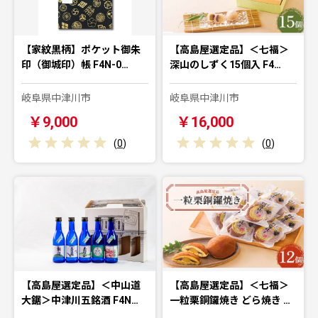
【家紋黒柄】ポケット御朱
【高島屋選定品】＜七福＞
印（御城印）帳 F4N-0…
深山のしずく15個入 F4…
岐阜県中津川市
岐阜県中津川市
￥9,000
￥16,000
(
0
)
(
0
)
【高島屋選定品】＜中山道
【高島屋選定品】＜七福＞
大鋸＞中津川五銘酒 F4N…
一粒栗銅鑼焼き どら焼き …