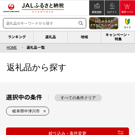
新規登録
ログイン
寄附リスト
ガイド
キャンペーン・
ランキング
返礼品
地域
特集
HOME
返礼品一覧
返礼品から探す
選択中の条件
すべての条件クリア
岐阜県中津川市
絞り込み・条件変更