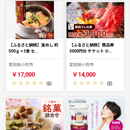
【ふるさと納税】釜めし 約
【ふるさと納税】商品券
500ｇ × 3食 セ…
3000円分 チケット 小…
愛知県小牧市
愛知県小牧市
￥17,000
￥14,000
(
0
)
(
0
)