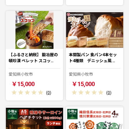
【ふるさと納税】 鍛冶屋の
本間製パン 食パン4本セッ
頓珍漢 ペレット スコッ…
ト4種類 デニッシュ風 …
愛知県小牧市
愛知県小牧市
￥15,000
￥15,000
(
0
)
(
0
)