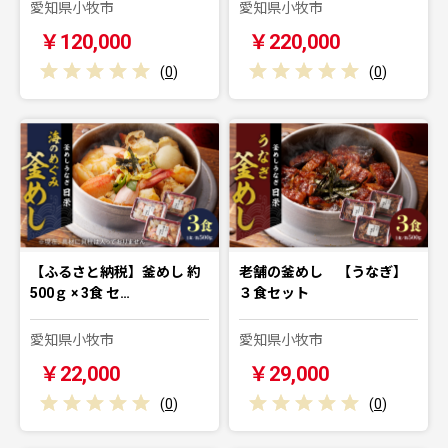
愛知県小牧市
愛知県小牧市
￥120,000
￥220,000
(
0
)
(
0
)
【ふるさと納税】釜めし 約
老舗の釜めし 【うなぎ】
500ｇ × 3食 セ…
３食セット
愛知県小牧市
愛知県小牧市
￥22,000
￥29,000
(
0
)
(
0
)