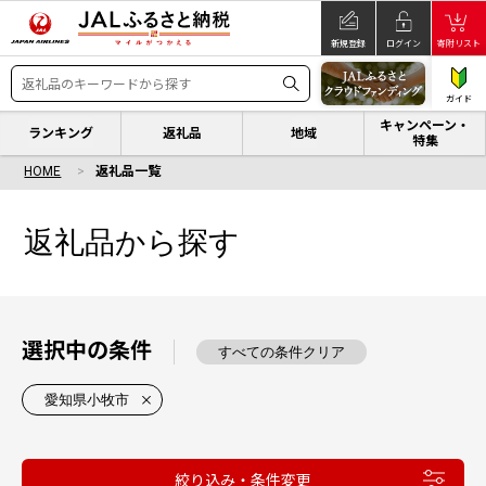
新規登録
ログイン
寄附リスト
ガイド
キャンペーン・
ランキング
返礼品
地域
特集
HOME
返礼品一覧
返礼品から探す
選択中の条件
すべての条件クリア
愛知県小牧市
絞り込み・条件変更