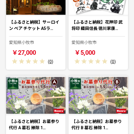
【ふるさと納税】サーロイ
【ふるさと納税】花押印 武
ン ペア チケット A5ラ…
将印 織田信長 徳川家康…
愛知県小牧市
愛知県小牧市
￥27,000
￥5,000
(
0
)
(
0
)
【ふるさと納税】お墓参り
【ふるさと納税】お墓参り
代行 A 墓石 掃除 1…
代行 B 墓石 掃除 1…