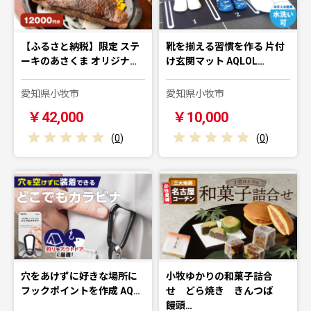
【ふるさと納税】限定 ステ
靴を揃える習慣を作る 片付
ーキのあさくま オリジナ…
け玄関マット AQLOL…
愛知県小牧市
愛知県小牧市
￥42,000
￥10,000
(
0
)
(
0
)
穴をあけずに好きな場所に
小牧ゆかりの和菓子詰合
フックポイントを作成 AQ…
せ どら焼き きんつば
饅頭…