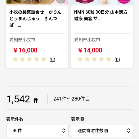
小牧の銘菓詰合せ かりん
NMN 60粒 30日分 山本漢方
とうまんじゅう きんつ
健康 美容 サ…
ば …
愛知県小牧市
愛知県小牧市
￥16,000
￥14,000
(
0
)
(
0
)
1,542
｜
241件～280件目
件
表示件数
表示順