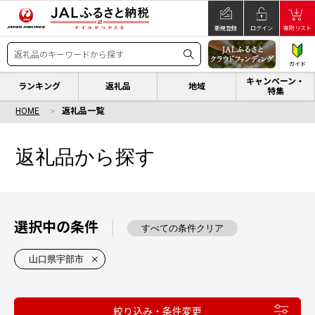
新規登録
ログイン
寄附リスト
ガイド
キャンペーン・
ランキング
返礼品
地域
特集
HOME
返礼品一覧
返礼品から探す
選択中の条件
すべての条件クリア
山口県宇部市
絞り込み・条件変更