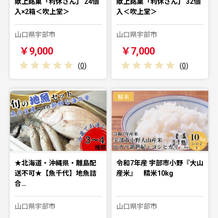
献上銘菓「利休さん」 24個
献上銘菓「利休さん」 32個
入×2箱＜吹上堂＞
入＜吹上堂＞
山口県宇部市
山口県宇部市
￥9,000
￥7,000
(
0
)
(
0
)
★北海道・沖縄県・離島配
令和7年産 宇部市小野『大山
送不可★【魚千代】地魚詰
産米』 精米10kg
合…
山口県宇部市
山口県宇部市