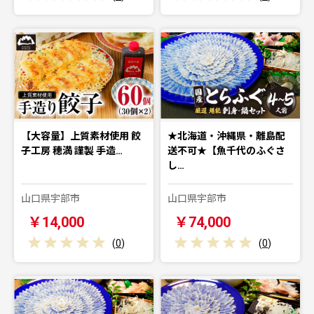
【大容量】上質素材使用 餃
★北海道・沖縄県・離島配
子工房 穂満 謹製 手造…
送不可★【魚千代のふぐさ
し…
山口県宇部市
山口県宇部市
￥14,000
￥74,000
(
0
)
(
0
)