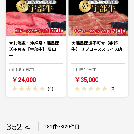
★北海道・沖縄県・離島配
★離島配送不可★【宇部
送不可★【宇部牛】 肩ロ
牛】 リブローススライス肉
ー…
…
山口県宇部市
山口県宇部市
￥24,000
￥35,000
(
0
)
(
0
)
352
｜
281件～320件目
件