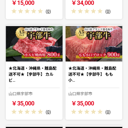
￥15,000
￥34,000
(
0
)
(
0
)
★北海道・沖縄県・離島配
★北海道・沖縄県・離島配
送不可★【宇部牛】 カル
送不可★【宇部牛】 もも
ビ…
小…
山口県宇部市
山口県宇部市
￥35,000
￥35,000
(
0
)
(
0
)