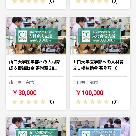
(
0
)
(
0
)
山口大学医学部への人材育
山口大学医学部への人材育
成支援補助金 寄附額 30…
成支援補助金 寄附額 10…
山口県宇部市
山口県宇部市
￥30,000
￥100,000
(
0
)
(
0
)