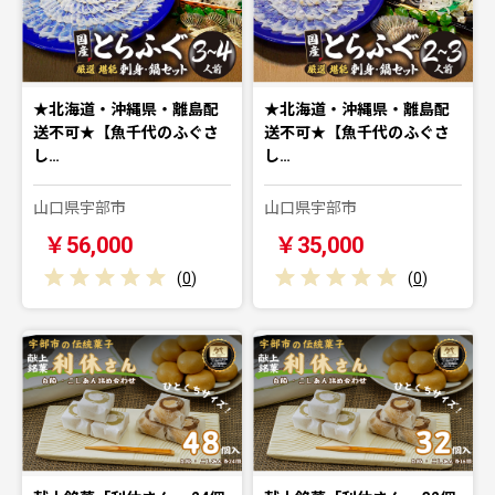
★北海道・沖縄県・離島配
★北海道・沖縄県・離島配
送不可★【魚千代のふぐさ
送不可★【魚千代のふぐさ
し…
し…
山口県宇部市
山口県宇部市
￥56,000
￥35,000
(
0
)
(
0
)