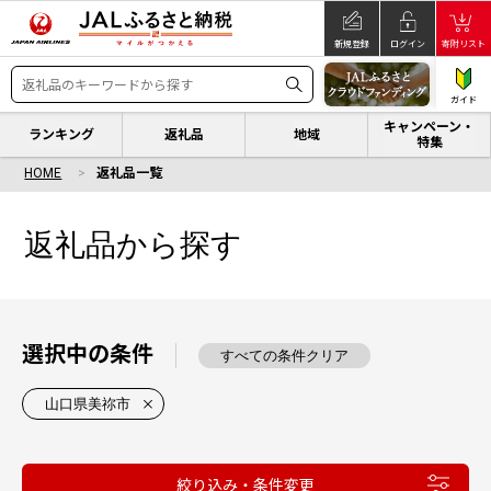
新規登録
ログイン
寄附リスト
ガイド
キャンペーン・
ランキング
返礼品
地域
特集
HOME
返礼品一覧
返礼品から探す
選択中の条件
すべての条件クリア
山口県美祢市
絞り込み・条件変更