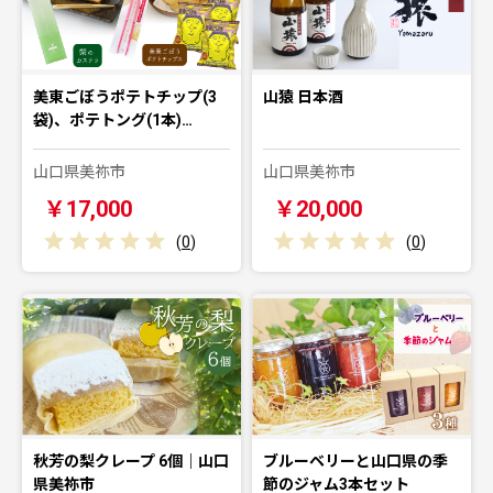
美東ごぼうポテトチップ(3
山猿 日本酒
袋)、ポテトング(1本)…
山口県美祢市
山口県美祢市
￥17,000
￥20,000
(
0
)
(
0
)
秋芳の梨クレープ 6個｜山口
ブルーベリーと山口県の季
県美祢市
節のジャム3本セット