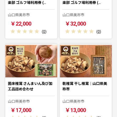
楽部 ゴルフ場利用券 (…
楽部 ゴルフ場利用券 (…
山口県美祢市
山口県美祢市
￥22,000
￥32,000
(
0
)
(
0
)
菌床椎茸 さんまいん及び加
乾椎茸 干し椎茸｜山口県美
工品詰め合わせ
祢市
山口県美祢市
山口県美祢市
￥17,000
￥13,000