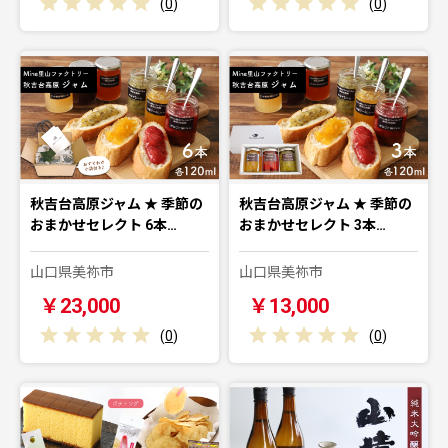
(
0
)
(
0
)
秋吉台高原ジャム ★ 季節の
秋吉台高原ジャム ★ 季節の
おまかせセレクト 6本…
おまかせセレクト 3本…
山口県美祢市
山口県美祢市
￥23,000
￥13,000
(
0
)
(
0
)