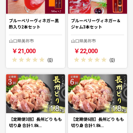
ブルーベリーヴィネガー黒
ブルーベリーヴィネガー＆
酢入り2本セット
ジャム3本セット
山口県美祢市
山口県美祢市
￥21,000
￥22,000
(
0
)
(
0
)
【定期便3回】長州どり もも
【定期便6回】長州どり もも
切り身 合計1.8k…
切り身 合計1.8k…