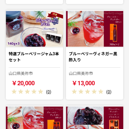
特選ブルーベリージャム3本
ブルーベリーヴィネガー黒
セット
酢入り
山口県美祢市
山口県美祢市
￥20,000
￥13,000
(
0
)
(
0
)