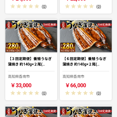
(
0
)
(
0
)
【３回定期便】養殖うなぎ
【６回定期便】養殖うなぎ
蒲焼き 約140g×２尾(…
蒲焼き 約140g×２尾(…
高知県香南市
高知県香南市
￥33,000
￥66,000
(
0
)
(
0
)