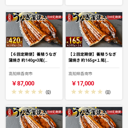
【６回定期便】養殖うなぎ
【２回定期便】養殖うなぎ
蒲焼き 約140g×3尾(…
蒲焼き 約165g×１尾(…
高知県香南市
高知県香南市
￥87,000
￥17,000
(
0
)
(
0
)