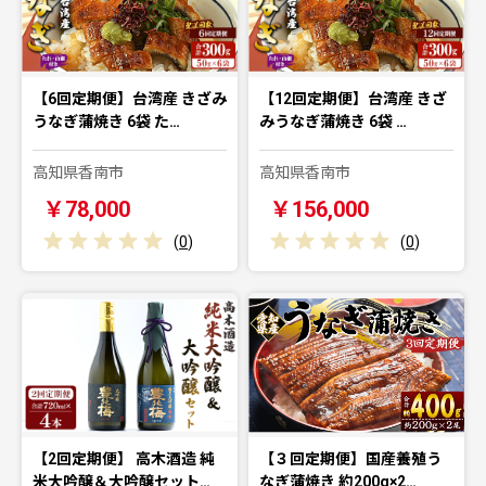
【6回定期便】台湾産 きざみ
【12回定期便】台湾産 きざ
うなぎ蒲焼き 6袋 た…
みうなぎ蒲焼き 6袋 …
高知県香南市
高知県香南市
￥78,000
￥156,000
(
0
)
(
0
)
【2回定期便】 高木酒造 純
【３回定期便】国産養殖う
米大吟醸＆大吟醸セット…
なぎ蒲焼き 約200g×2…