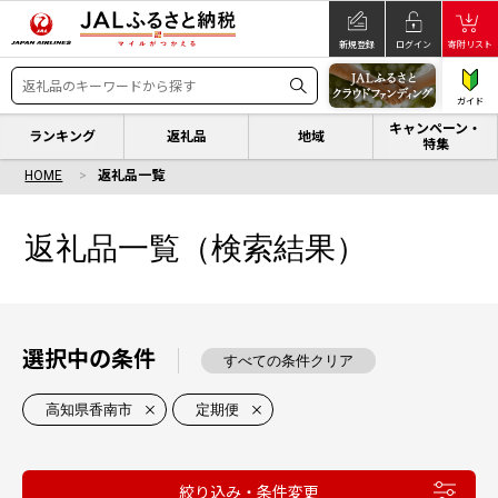
新規登録
ログイン
寄附リスト
ガイド
キャンペーン・
ランキング
返礼品
地域
特集
HOME
返礼品一覧
返礼品一覧（検索結果）
選択中の条件
すべての条件クリア
高知県香南市
定期便
絞り込み・条件変更