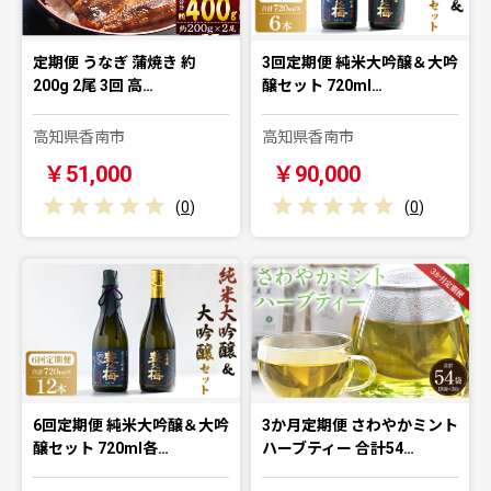
定期便 うなぎ 蒲焼き 約
3回定期便 純米大吟醸＆大吟
200g 2尾 3回 高…
醸セット 720ml…
高知県香南市
高知県香南市
￥51,000
￥90,000
(
0
)
(
0
)
6回定期便 純米大吟醸＆大吟
3か月定期便 さわやかミント
醸セット 720ml各…
ハーブティー 合計54…