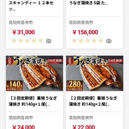
スキャンディー １２本セ
うなぎ蒲焼き 5袋 た…
ッ…
高知県香南市
高知県香南市
￥31,000
￥156,000
(
0
)
(
0
)
【３回定期便】養殖うなぎ
【２回定期便】養殖うなぎ
蒲焼き 約140g×１尾(…
蒲焼き 約140g×２尾(…
高知県香南市
高知県香南市
￥24,000
￥22,000