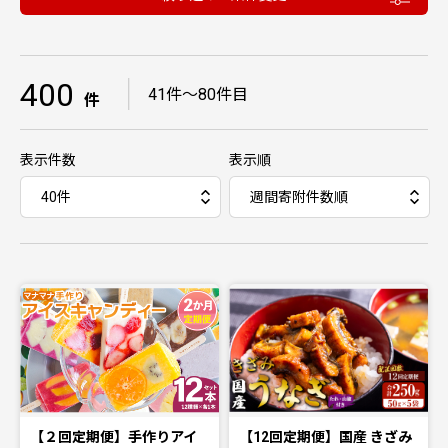
400
｜
41件〜80件目
件
表示件数
表示順
【２回定期便】手作りアイ
【12回定期便】国産 きざみ