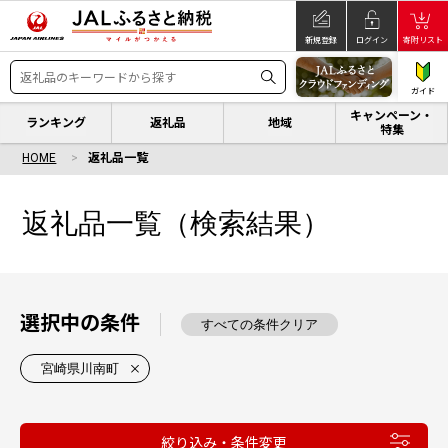
新規登録
ログイン
寄附リスト
ガイド
キャンペーン・
ランキング
返礼品
地域
特集
HOME
返礼品一覧
返礼品一覧（検索結果）
選択中の条件
すべての条件クリア
宮崎県川南町
絞り込み・条件変更