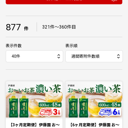
877
｜
321件〜360件目
件
表示件数
表示順
【3ヶ月定期便】伊藤園 お～
【6ヶ月定期便】伊藤園 お～