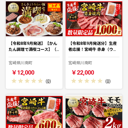
【令和8年9月発送】【かん
【令和8年9月発送分】生産
たん調理で満喫コース】（…
者応援！宮崎牛 赤身（ウ…
宮崎県川南町
宮崎県川南町
￥12,000
￥22,000
(
0
)
(
0
)