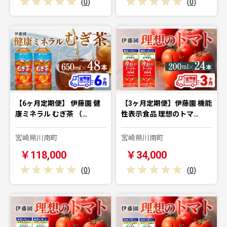
(
0
)
(
0
)
【6ヶ月定期便】 伊藤園 健
【3ヶ月定期便】伊藤園 機能
康ミネラル むぎ茶 （…
性表示食品 理想のトマ…
宮崎県川南町
宮崎県川南町
￥118,000
￥34,000
(
0
)
(
0
)