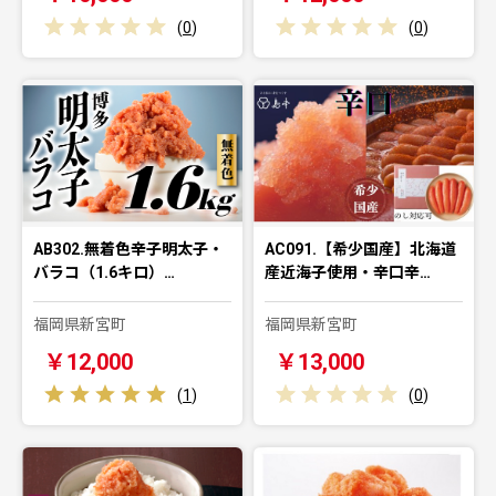
(
0
)
(
0
)
AB302.無着色辛子明太子・
AC091.【希少国産】北海道
バラコ（1.6キロ）…
産近海子使用・辛口辛…
福岡県新宮町
福岡県新宮町
￥12,000
￥13,000
(
1
)
(
0
)