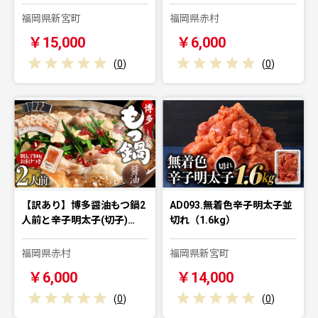
福岡県新宮町
福岡県赤村
￥15,000
￥6,000
(
0
)
(
0
)
【訳あり】博多醤油もつ鍋2
AD093.無着色辛子明太子並
人前と辛子明太子(切子)…
切れ（1.6kg）
福岡県赤村
福岡県新宮町
￥6,000
￥14,000
(
0
)
(
0
)