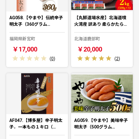
AG058.【やまや】伝統辛子
【丸鮮道場水産】北海道噴
明太子（360グラム…
火湾産 訳あり 柔らかたら…
福岡県新宮町
北海道鹿部町
￥17,000
￥20,000
(
0
)
(
2
)
AF047.【博多屋】辛子明太
AG059.【やまや】美味辛子
子．一本もの１キロ（…
明太子（500グラム…