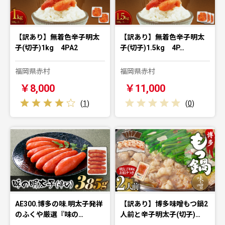
【訳あり】無着色辛子明太
【訳あり】無着色辛子明太
子(切子)1kg 4PA2
子(切子)1.5kg 4P…
福岡県赤村
福岡県赤村
￥8,000
￥11,000
(
1
)
(
0
)
AE300.博多の味.明太子発祥
【訳あり】博多味噌もつ鍋2
のふくや厳選『味の…
人前と辛子明太子(切子)…