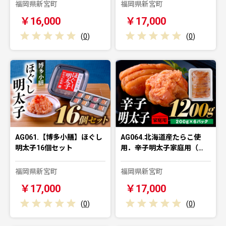
福岡県新宮町
福岡県新宮町
￥16,000
￥17,000
(
0
)
(
0
)
AG061.【博多小膳】ほぐし
AG064.北海道産たらこ使
明太子16個セット
用．辛子明太子家庭用（…
福岡県新宮町
福岡県新宮町
￥17,000
￥17,000
(
0
)
(
0
)