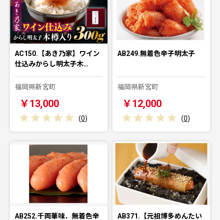
AC150.【あき乃家】ワイン
AB249.無着色辛子明太子
仕込みからし明太子木…
福岡県新宮町
福岡県新宮町
￥13,000
￥12,000
(
0
)
(
0
)
AB252.千両華味．無着色辛
AB371.【元祖博多めんたい