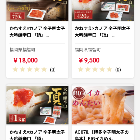
かねすえ×カノア 辛子明太子
かねすえ×カノア 辛子明太子
大吟醸辛口 「頂」 …
大吟醸辛口 「頂」 …
福岡県福智町
福岡県福智町
￥18,000
￥9,500
(
0
)
(
0
)
かねすえ×カノア 辛子明太子
AC078.【博多辛子明太子の
大吟醸辛口 「頂」 …
島本】BIGイカめん…