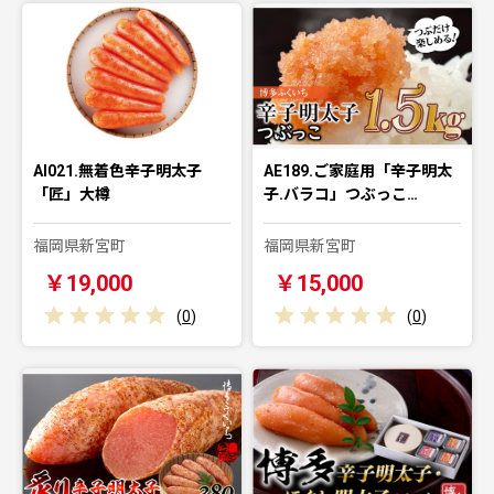
AI021.無着色辛子明太子
AE189.ご家庭用「辛子明太
「匠」大樽
子.バラコ」つぶっこ…
福岡県新宮町
福岡県新宮町
￥19,000
￥15,000
(
0
)
(
0
)