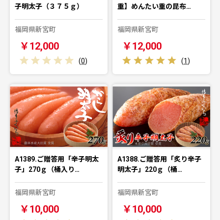
子明太子（３７５ｇ）
重】めんたい重の昆布…
福岡県新宮町
福岡県新宮町
￥12,000
￥12,000
(
0
)
(
1
)
A1389.ご贈答用「辛子明太
A1388.ご贈答用「炙り辛子
子」270ｇ（桶入り…
明太子」220ｇ（桶…
福岡県新宮町
福岡県新宮町
￥10,000
￥10,000