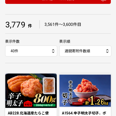
3,779
｜
3,561件〜3,600件目
件
表示件数
表示順
AB228.北海道産たらこ使
A1564.辛子明太子切子．ボ