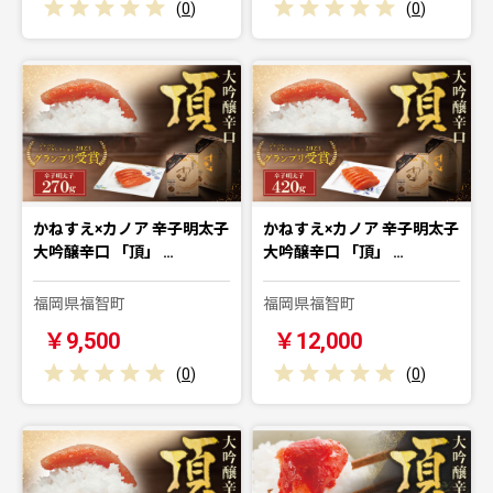
(
0
)
(
0
)
かねすえ×カノア 辛子明太子
かねすえ×カノア 辛子明太子
大吟醸辛口 「頂」 …
大吟醸辛口 「頂」 …
福岡県福智町
福岡県福智町
￥9,500
￥12,000
(
0
)
(
0
)