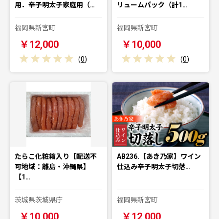
用．辛子明太子家庭用（…
リュームパック（計1…
福岡県新宮町
福岡県新宮町
￥12,000
￥10,000
(
0
)
(
0
)
たらこ化粧箱入り【配送不
AB236.【あき乃家】ワイン
可地域：離島・沖縄県】
仕込み辛子明太子切落…
【1…
茨城県茨城県庁
福岡県新宮町
￥10,000
￥12,000