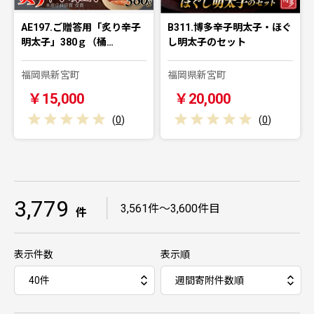
AE197.ご贈答用「炙り辛子
B311.博多辛子明太子・ほぐ
明太子」380ｇ（桶…
し明太子のセット
福岡県新宮町
福岡県新宮町
￥15,000
￥20,000
(
0
)
(
0
)
3,779
｜
3,561件～3,600件目
件
表示件数
表示順