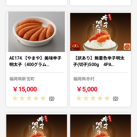
AE174.【やまや】美味辛子
【訳あり】無着色辛子明太
明太子（400グラム…
子(切子)500g 4PA…
福岡県新宮町
福岡県赤村
￥15,000
￥5,000
(
0
)
(
0
)