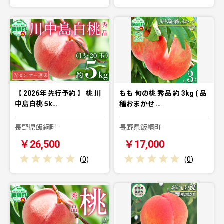
【 2026年 先行予約 】 桃 川
もも 旬の桃 秀品 約 3kg ( 品
中島白桃 5k…
種おまかせ …
長野県飯綱町
長野県飯綱町
￥26,500
￥17,000
(
0
)
(
0
)