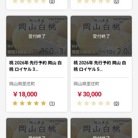
(
0
)
(
0
)
受付終了
受付終了
桃 2026年 先行予約 岡山 白
桃 2026年 先行予約 岡山 白
桃 ロイヤル 3…
桃 ロイヤル 5…
岡山県里庄町
岡山県里庄町
￥18,000
￥30,000
(
1
)
(
0
)