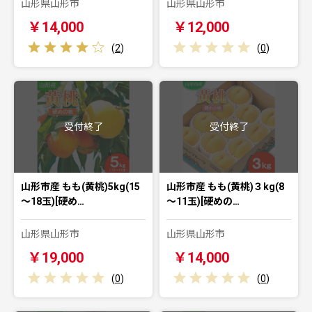
山形県山形市
山形県山形市
￥14,000
￥12,000
(
2
)
(
0
)
受付終了
受付終了
山形市産 もも(黄桃)5kg(15
山形市産 もも(黄桃)３kg(8
～18玉)[硬め…
～11玉)[硬めの…
山形県山形市
山形県山形市
￥19,000
￥14,000
(
0
)
(
0
)