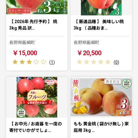
【 2026年 先行予約 】 桃
【 厳選品種 】 美味しい桃
3kg 秀品 訳…
3kg （ 品種おま…
長野県飯綱町
長野県飯綱町
￥15,000
￥20,500
(
1
)
(
0
)
【 お中元 / お歳暮 を一度の
もも 黄金桃 ( 袋かけ無し ) 家
寄付でいかがでしょ…
庭用 3kg …