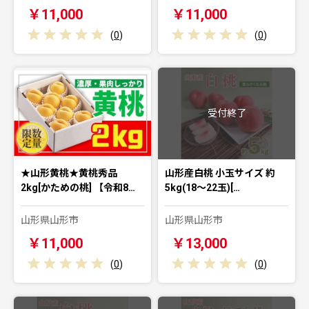
￥11,000
￥11,000
(
0
)
(
0
)
受付終了
★山形黄桃★黄桃秀品
山形産白桃 小玉サイズ 約
2kg[かための桃] 【令和8…
5kg(18～22玉)[…
山形県山形市
山形県山形市
￥11,000
￥13,000
(
0
)
(
0
)