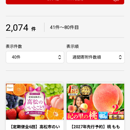
2,074
｜
41件〜80件目
件
表示件数
表示順
【定期便全6回】高松市のい
【2027年先行予約】桃 もも