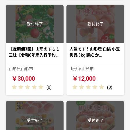
受付終了
受付終了
【定期便3回】山形のすもも
人気です！山形産 白桃 小玉
三昧【令和8年産先行予約…
秀品 3kg[柔らか…
山形県山形市
山形県山形市
￥30,000
￥12,000
(
0
)
(
0
)
受付終了
受付終了