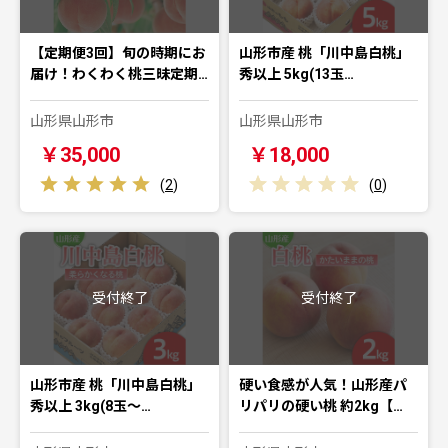
【定期便3回】旬の時期にお
山形市産 桃「川中島白桃」
届け！わくわく桃三昧定期…
秀以上 5kg(13玉…
山形県山形市
山形県山形市
￥35,000
￥18,000
(
2
)
(
0
)
受付終了
受付終了
山形市産 桃「川中島白桃」
硬い食感が人気！山形産パ
秀以上 3kg(8玉～…
リパリの硬い桃 約2kg【…