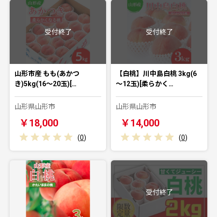
受付終了
受付終了
山形市産 もも(あかつ
【白桃】川中島白桃 3kg(6
き)5kg(16～20玉)[…
～12玉)[柔らかく…
山形県山形市
山形県山形市
￥18,000
￥14,000
(
0
)
(
0
)
受付終了