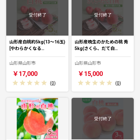
受付終了
受付終了
山形産白桃約5kg(13～16玉)
山形産晩生のかための桃 秀
[やわらかくなる…
5kg(さくら、だて白…
山形県山形市
山形県山形市
￥17,000
￥15,000
(
0
)
(
0
)
受付終了