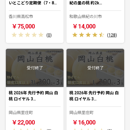
いとこどり定期便（7・8…
紀の里の桃 約2k…
香川県高松市
和歌山県紀の川市
￥75,000
￥14,000
(
0
)
(
128
)
受付終了
受付終了
桃 2026年 先行予約 岡山 白
桃 2026年 先行予約 岡山 白
桃 ロイヤル 3…
桃 ロイヤル 3…
岡山県里庄町
岡山県里庄町
￥22,000
￥16,000