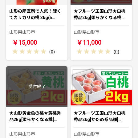
山形の産直所で人気！硬く
★フルーツ王国山形★白桃
てカリカリの桃 3kg(5…
秀品2kg[柔らかくなる桃…
山形県山形市
山形県山形市
￥15,000
￥11,000
(
0
)
(
0
)
受付終了
★山形黄金色の桃★黄桃秀
★フルーツ王国山形★白桃
品2kg[柔らかくなる桃]…
秀品2kg[かため系品種]…
山形県山形市
山形県山形市