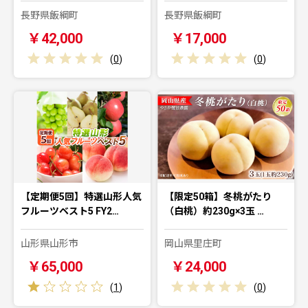
長野県飯綱町
長野県飯綱町
￥42,000
￥17,000
(
0
)
(
0
)
【定期便5回】特選山形人気
【限定50箱】冬桃がたり
フルーツベスト5 FY2…
（白桃）約230g×3玉 …
山形県山形市
岡山県里庄町
￥65,000
￥24,000
(
1
)
(
0
)