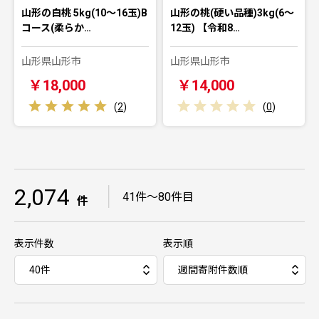
山形の白桃 5kg(10～16玉)B
山形の桃(硬い品種)3kg(6～
コース(柔らか…
12玉) 【令和8…
山形県山形市
山形県山形市
￥18,000
￥14,000
(
2
)
(
0
)
2,074
｜
41件～80件目
件
表示件数
表示順