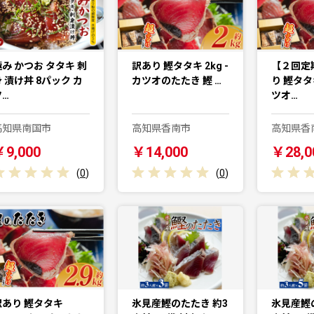
極み かつお タタキ 刺
訳あり 鰹タタキ 2kg -
【２回定
 漬け丼 8パック カ
カツオのたたき 鰹 …
り 鰹タタキ
ツ…
ツオ…
高知県南国市
高知県香南市
高知県香
￥9,000
￥14,000
￥28,0
(
0
)
(
0
)
訳あり 鰹タタキ
氷見産鰹のたたき 約3
氷見産鰹