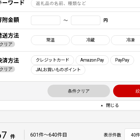
キーワード
寄附金額
〜
円
発送方法
常温
冷蔵
冷凍
クリア
決済方法
クレジットカード
Amazon Pay
PayPay
クリア
JALお買いものポイント
条件クリア
絞
閉じる
67
｜
601件〜640件目
表示件数
件