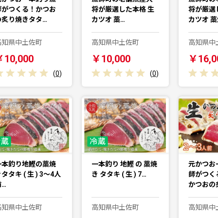
師がつくる！かつお
将が厳選した本格 生
将が厳選
の炙り焼きタタ…
カツオ 藁…
カツオ 藁
高知県中土佐町
高知県中土佐町
高知県中
￥10,000
￥10,000
￥16,0
(
0
)
(
0
)
一本釣り地鰹の藁焼
一本釣り 地鰹 の 藁焼
元かつお
タタキ ( 生 ) 3〜4人
き タタキ ( 生 ) 7…
師がつく
前…
かつおの
高知県中土佐町
高知県中土佐町
高知県中