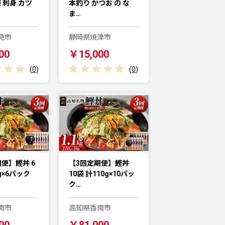
袋 刺身 カツ
本釣り かつお の な
ま…
見市
静岡県焼津市
00
￥15,000
(
0
)
(
0
)
便】鰹丼 6
【3回定期便】鰹丼
g×6パック
10袋 計110g×10パッ
ク…
南市
高知県香南市
00
￥81,000