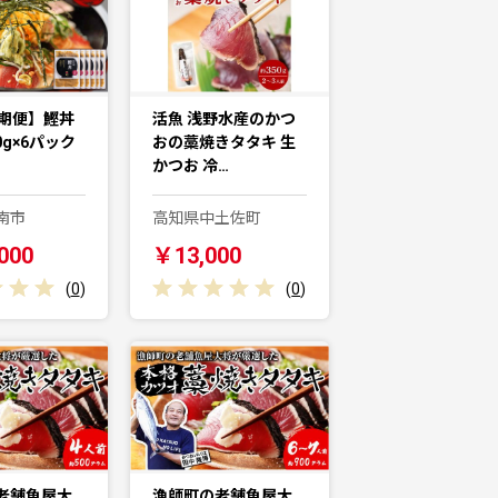
定期便】鰹丼
活魚 浅野水産のかつ
0g×6パック
おの藁焼きタタキ 生
かつお 冷…
南市
高知県中土佐町
000
￥13,000
(
0
)
(
0
)
老舗魚屋大
漁師町の老舗魚屋大