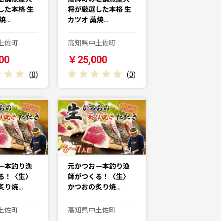
した本格 生
将が厳選した本格 生
焼…
カツオ 藁焼…
土佐町
高知県中土佐町
00
￥25,000
(
0
)
(
0
)
一本釣り漁
元かつお一本釣り漁
る！〈生〉
師がつくる！〈生〉
炙り焼…
かつおの炙り焼…
土佐町
高知県中土佐町