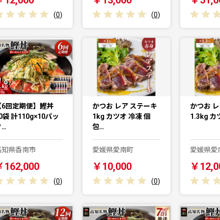
(
0
)
(
0
)
【6回定期便】鰹丼
かつお レア ステーキ
かつお レ
0袋 計110g×10パッ
1kg カツオ 冷凍 個
1.3kg 
ク…
包…
高知県香南市
愛媛県愛南町
愛媛県愛
￥162,000
￥10,000
￥12,0
(
0
)
(
0
)