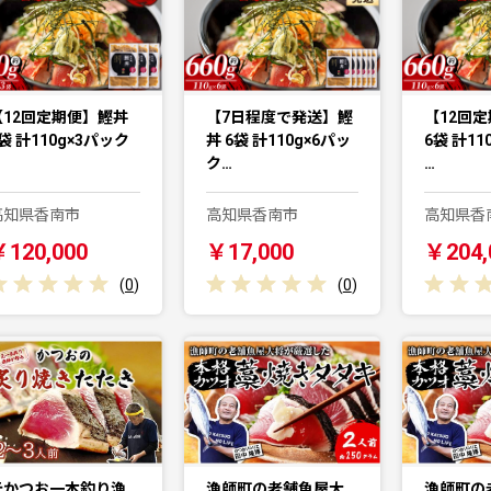
【12回定期便】鰹丼
【7日程度で発送】鰹
【12回
袋 計110g×3パック
丼 6袋 計110g×6パッ
6袋 計11
ク…
…
高知県香南市
高知県香南市
高知県香
￥120,000
￥17,000
￥204,
(
0
)
(
0
)
元かつお一本釣り漁
漁師町の老舗魚屋大
漁師町の