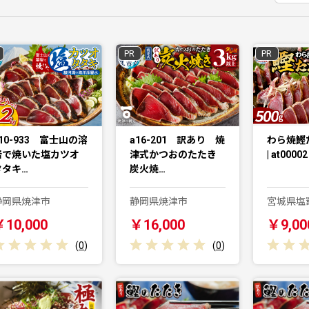
PR
PR
10-933 富士山の溶
a16-201 訳あり 焼
わら焼鰹た
岩で焼いた塩カツオ
津式かつおのたたき
| at00002 
タタキ…
炭火焼…
静岡県焼津市
静岡県焼津市
宮城県塩
￥10,000
￥16,000
￥9,00
(
0
)
(
0
)