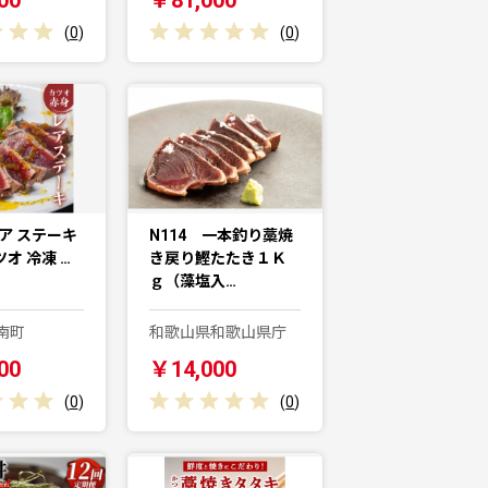
(
0
)
(
0
)
ア ステーキ
N114 一本釣り藁焼
カツオ 冷凍 …
き戻り鰹たたき１Ｋ
ｇ（藻塩入…
南町
和歌山県和歌山県庁
00
￥14,000
(
0
)
(
0
)