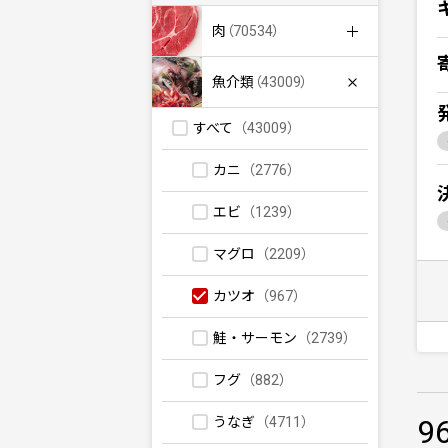
肉
（70534）
魚介類
（43009）
すべて
（43009）
カニ
（2776）
エビ
（1239）
マグロ
（2209）
カツオ
（967）
鮭・サーモン
（2739）
フグ
（882）
9
うなぎ
（4711）