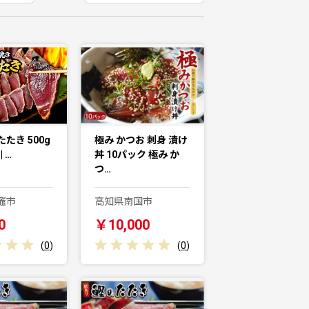
たき 500g
極み かつお 刺身 漬け
| …
丼 10パック 極み か
つ…
竈市
高知県南国市
0
￥10,000
(
0
)
(
0
)