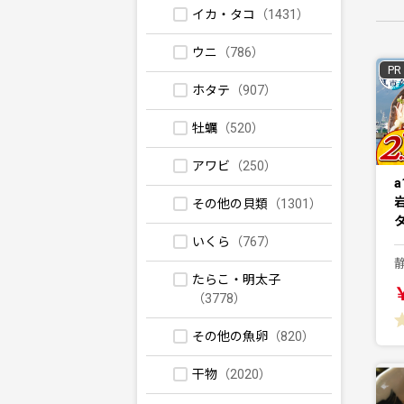
イカ・タコ
（1431）
ウニ
（786）
PR
ホタテ
（907）
牡蠣
（520）
アワビ
（250）
a
その他の貝類
（1301）
いくら
（767）
たらこ・明太子
（3778）
その他の魚卵
（820）
干物
（2020）