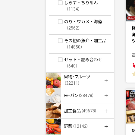
しらす・ちりめん
（1134）
のり・ワカメ・海藻
（2562）
身
その他の魚介・加工品
（14850）
セット・詰め合わせ
（640）
果物・フルーツ
（32211）
米・パン
（38478）
加工食品
（49678）
野菜
（12142）