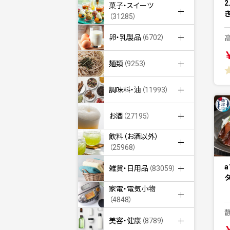
2
菓子・スイーツ
き
（31285）
卵・乳製品
（6702）
麺類
（9253）
調味料・油
（11993）
お酒
（27195）
飲料（お酒以外）
（25968）
a
雑貨・日用品
（83059）
タ
家電・電気小物
（4848）
美容・健康
（8789）