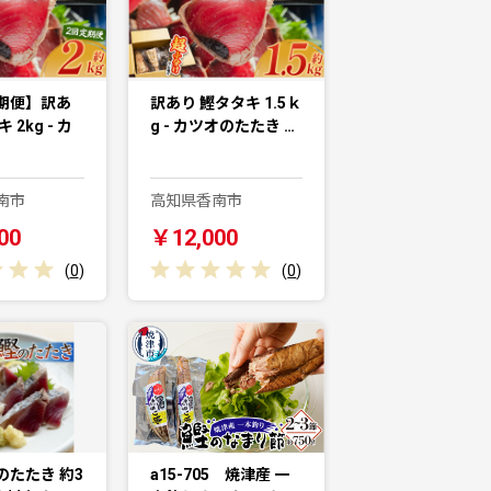
期便】訳あ
訳あり 鰹タタキ 1.5ｋ
 2kg - カ
g - カツオのたたき …
南市
高知県香南市
00
￥12,000
(
0
)
(
0
)
のたたき 約3
a15-705 焼津産 一