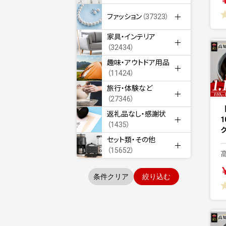
ファッション
（37323）
家具・インテリア
（32434）
趣味・アウトドア用品
（11424）
旅行・体験など
（27346）
返礼品なし・感謝状
1
（1435）
セット類・その他
（15652）
条件クリア
絞り込む