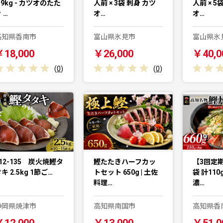
.9kg - カツオのたた
人前 × 3袋 刺身 カツ
人前 × 5
 …
オ…
オ…
高知県香南市
富山県氷見市
富山県氷
￥18,000
￥26,000
￥40,0
(
0
)
(
0
)
12-135 炭火焼鰹タ
鰹たたきハーフカッ
【3回定期
キ 2.5kg 1節ご…
トセット 650g | 土佐
袋 計110
料理…
濃…
静岡県焼津市
高知県南国市
高知県香
￥12,000
￥13,000
￥51,0