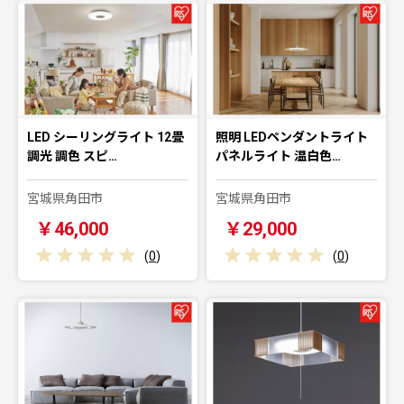
LED シーリングライト 12畳
照明 LEDペンダントライト
調光 調色 スピ…
パネルライト 温白色…
宮城県角田市
宮城県角田市
￥46,000
￥29,000
(
0
)
(
0
)