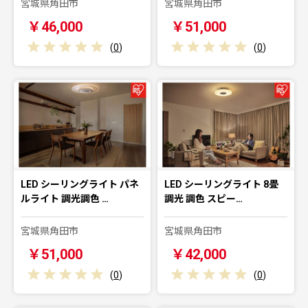
宮城県角田市
宮城県角田市
￥46,000
￥51,000
(
0
)
(
0
)
LED シーリングライト パネ
LED シーリングライト 8畳
ルライト 調光調色 …
調光 調色 スピー…
宮城県角田市
宮城県角田市
￥51,000
￥42,000
(
0
)
(
0
)