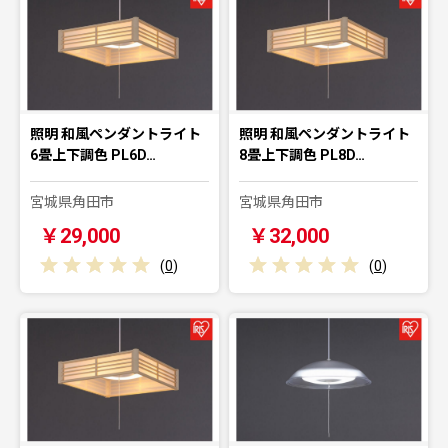
照明 和風ペンダントライト
照明 和風ペンダントライト
6畳上下調色 PL6D…
8畳上下調色 PL8D…
宮城県角田市
宮城県角田市
￥29,000
￥32,000
(
0
)
(
0
)