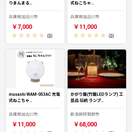
りまんまる…
式ねこちゃ…
兵庫県加古川市
兵庫県加古川市
￥7,000
￥11,000
(
0
)
(
0
)
musashi WAM-053AC 充電
かがり籠(竹籠LEDランプ) 工
式ねこちゃ…
芸品 伝統 ランプ…
兵庫県加古川市
新潟県阿賀野市
￥11,000
￥68,000