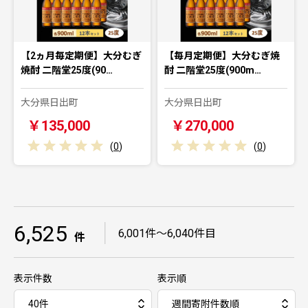
【2ヵ月毎定期便】大分むぎ
【毎月定期便】大分むぎ焼
焼酎 二階堂25度(90…
酎 二階堂25度(900m…
大分県日出町
大分県日出町
￥135,000
￥270,000
(
0
)
(
0
)
6,525
｜
6,001件～6,040件目
件
表示件数
表示順