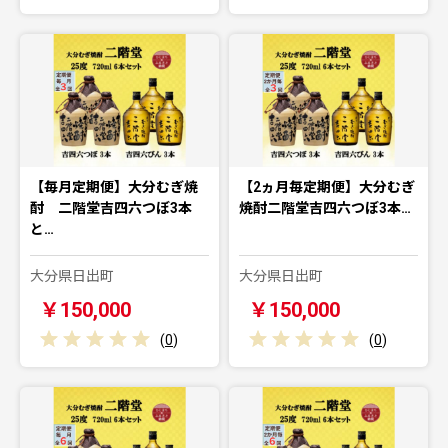
【毎月定期便】大分むぎ焼
【2ヵ月毎定期便】大分むぎ
酎 二階堂吉四六つぼ3本
焼酎二階堂吉四六つぼ3本…
と…
大分県日出町
大分県日出町
￥150,000
￥150,000
(
0
)
(
0
)