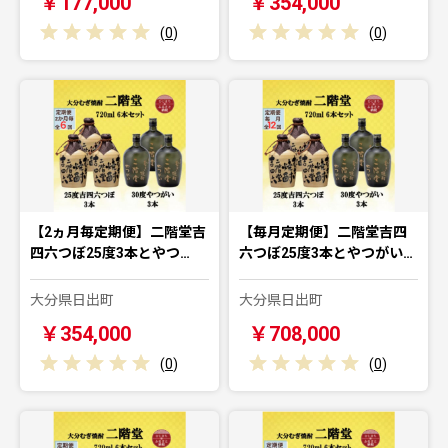
￥177,000
￥354,000
(
0
)
(
0
)
【2ヵ月毎定期便】二階堂吉
【毎月定期便】二階堂吉四
四六つぼ25度3本とやつ…
六つぼ25度3本とやつがい…
大分県日出町
大分県日出町
￥354,000
￥708,000
(
0
)
(
0
)