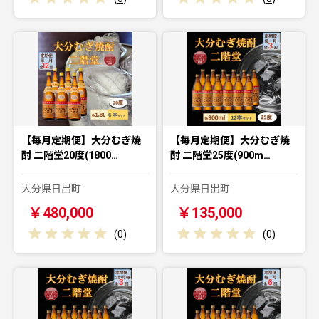
【毎月定期便】大分むぎ焼
【毎月定期便】大分むぎ焼
酎 二階堂20度(1800…
酎 二階堂25度(900m…
大分県日出町
大分県日出町
￥480,000
￥135,000
(
0
)
(
0
)