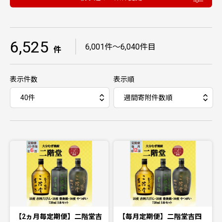
6,525
｜
6,001件〜6,040件目
件
表示件数
表示順
【2ヵ月毎定期便】二階堂吉
【毎月定期便】二階堂吉四