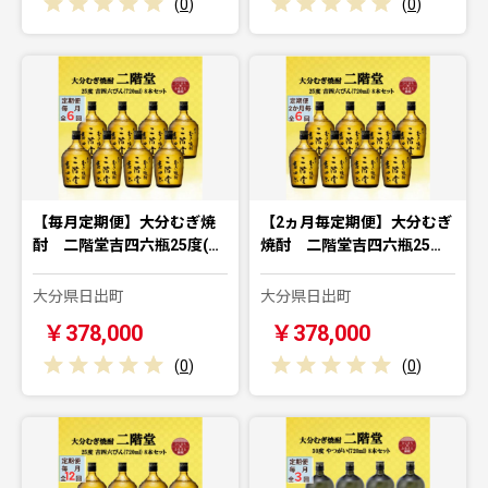
(
0
)
(
0
)
【毎月定期便】大分むぎ焼
【2ヵ月毎定期便】大分むぎ
酎 二階堂吉四六瓶25度(…
焼酎 二階堂吉四六瓶25…
大分県日出町
大分県日出町
￥378,000
￥378,000
(
0
)
(
0
)