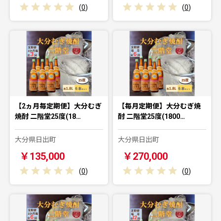
(
0
)
(
0
)
【2ヵ月毎定期便】大分むぎ
【毎月定期便】大分むぎ焼
焼酎 二階堂25度(18…
酎 二階堂25度(1800…
大分県日出町
大分県日出町
￥135,000
￥270,000
(
0
)
(
0
)