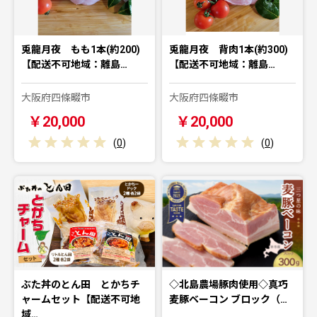
兎龍月夜 もも1本(約200)
兎龍月夜 背肉1本(約300)
【配送不可地域：離島…
【配送不可地域：離島…
大阪府四條畷市
大阪府四條畷市
￥20,000
￥20,000
(
0
)
(
0
)
ぶた丼のとん田 とかちチ
◇北島農場豚肉使用◇真巧
ャームセット【配送不可地
麦豚ベーコン ブロック（…
域…