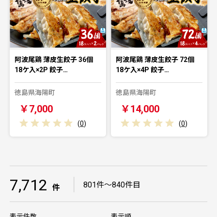
阿波尾鶏 薄皮生餃子 36個
阿波尾鶏 薄皮生餃子 72個
18ケ入×2P 餃子…
18ケ入×4P 餃子…
徳島県海陽町
徳島県海陽町
￥7,000
￥14,000
(
0
)
(
0
)
7,712
｜
801件～840件目
件
表示件数
表示順