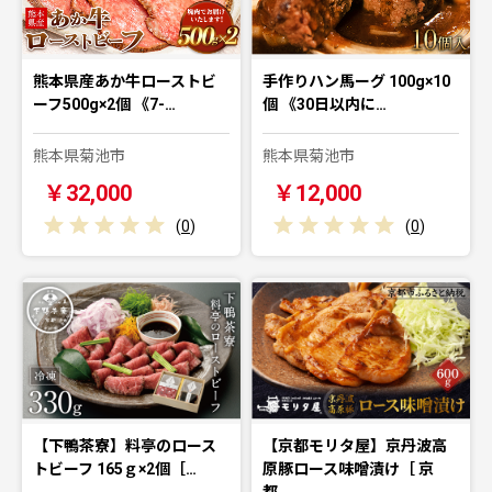
熊本県産あか牛ローストビ
手作りハン馬ーグ 100g×10
ーフ500g×2個 《7-…
個 《30日以内に…
熊本県菊池市
熊本県菊池市
￥32,000
￥12,000
(
0
)
(
0
)
【下鴨茶寮】料亭のロース
【京都モリタ屋】京丹波高
トビーフ 165ｇ×2個［…
原豚ロース味噌漬け［ 京
都…