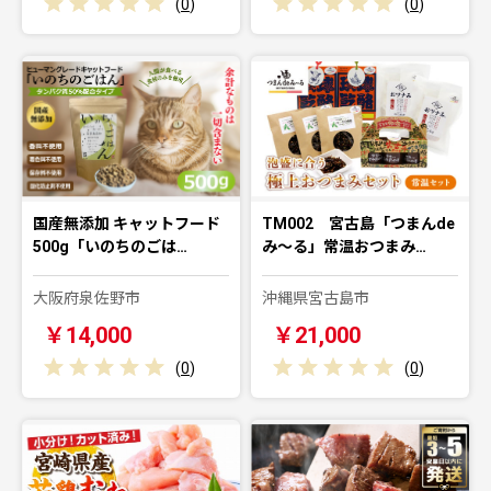
(
0
)
(
0
)
国産無添加 キャットフード
TM002 宮古島「つまんde
500g「いのちのごは…
み〜る」常温おつまみ…
大阪府泉佐野市
沖縄県宮古島市
￥14,000
￥21,000
(
0
)
(
0
)