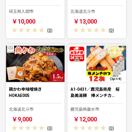
埼玉県入間市
北海道北斗市
￥10,000
￥13,000
(
0
)
(
0
)
鶏かわ辛味噌焼き
A1-0431／鹿児島県産 桜
HOKAE005
島美湯豚 棒メンチカ…
北海道北斗市
鹿児島県垂水市
￥9,000
￥12,000
(
0
)
(
0
)