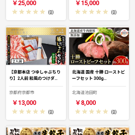
￥25,000
￥15,000
(
0
)
(
0
)
【京都本店 つゆしゃぶちり
北海道 国産 十勝 ローストビ
り】2人前 和風のつけダ…
ーフセット 300g…
京都府京都市
北海道池田町
￥13,000
￥8,000
(
0
)
(
0
)