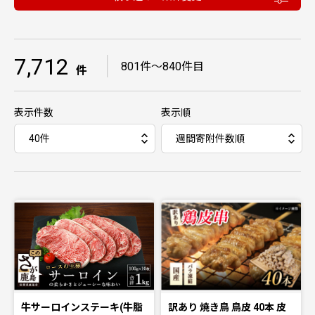
7,712
｜
801件〜840件目
件
表示件数
表示順
牛サーロインステーキ(牛脂
訳あり 焼き鳥 鳥皮 40本 皮