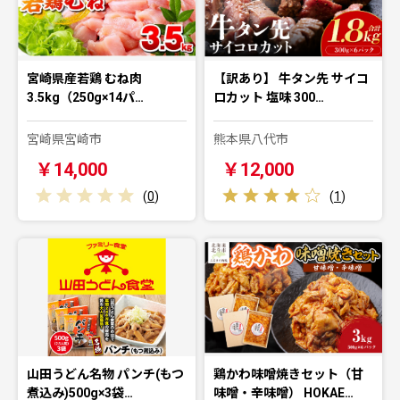
宮崎県産若鶏 むね肉
【訳あり】 牛タン先 サイコ
3.5kg（250g×14パ…
ロカット 塩味 300…
宮崎県宮崎市
熊本県八代市
￥14,000
￥12,000
(
0
)
(
1
)
山田うどん名物 パンチ(もつ
鶏かわ味噌焼きセット（甘
煮込み)500g×3袋…
味噌・辛味噌） HOKAE…