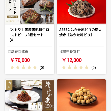
【ともや】国産黒毛和牛ロ
AB332.はかた地どりの炭火
ーストビーフ3種セット
焼き【はかた地どり】
（和…
京都府京都市
福岡県新宮町
￥70,000
￥12,000
(
0
)
(
0
)