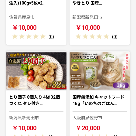
注入)100g×5枚×2…
やきとり 国産…
佐賀県鹿島市
新潟県新発田市
￥10,000
￥10,000
(
0
)
(
0
)
とり団子 8個入り 4袋 32個
国産無添加 キャットフード
つくね タレ付き…
1kg「いのちのごはん…
新潟県新発田市
大阪府泉佐野市
￥10,000
￥20,000