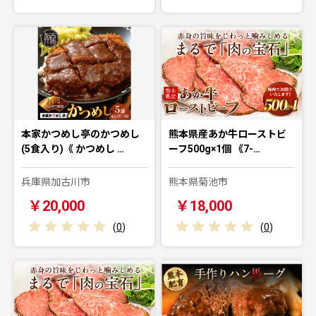
本家かつめし亭のかつめし
熊本県産あか牛ローストビ
(5食入り)《 かつめし …
ーフ500g×1個 《7-…
兵庫県加古川市
熊本県菊池市
￥20,000
￥18,000
(
0
)
(
0
)