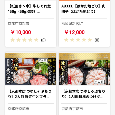
【祇園さゝ木】牛しぐれ煮
AB333.【はかた地どり】肉
150g（50g×3袋）…
団子【はかた地どり】
京都府京都市
福岡県新宮町
￥10,000
￥12,000
(
0
)
(
0
)
【京都本店 つゆしゃぶちり
【京都本店 つゆしゃぶちり
り】2人前 近江牛とブラ…
り】2人前 和風のつけダ…
京都府京都市
京都府京都市