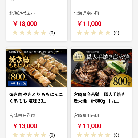
北海道帯広市
北海道余市町
￥18,000
￥11,000
(
0
)
(
0
)
焼き鳥 やきとり ももにんに
宮崎県産若鶏 職人手焼き
く串 もも 塩味 20…
炭火焼 計800g 【 九…
宮城県石巻市
宮崎県川南町
￥13,000
￥11,000
(
0
)
(
0
)