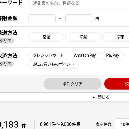
キーワード
寄附金額
〜
円
発送方法
常温
冷蔵
冷凍
クリア
決済方法
クレジットカード
Amazon Pay
PayPay
クリア
JALお買いものポイント
条件クリア
絞
閉じる
0,183
｜
8,961件〜9,000件目
表示件数
件