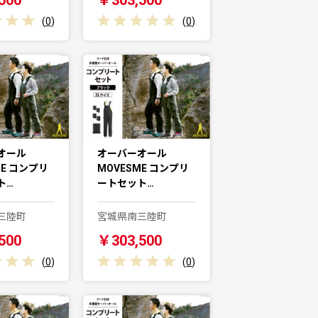
(
0
)
(
0
)
オール
オーバーオール
ME コンプリ
MOVESME コンプリ
ト…
ートセット…
三陸町
宮城県南三陸町
500
￥303,500
(
0
)
(
0
)