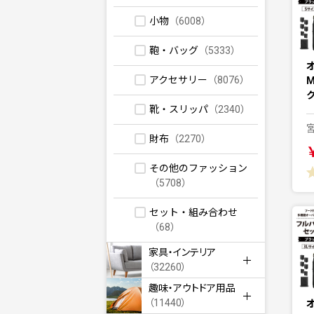
小物
（6008）
鞄・バッグ
（5333）
アクセサリー
（8076）
M
靴・スリッパ
（2340）
財布
（2270）
その他のファッション
（5708）
セット・組み合わせ
（68）
家具・インテリア
（32260）
趣味・アウトドア用品
（11440）