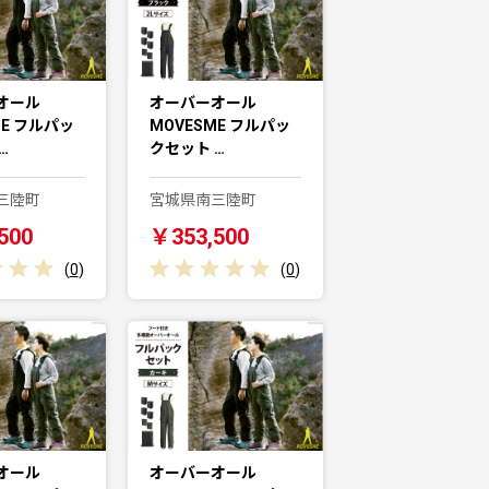
オール
オーバーオール
ME フルパッ
MOVESME フルパッ
…
クセット …
三陸町
宮城県南三陸町
500
￥353,500
(
0
)
(
0
)
オール
オーバーオール