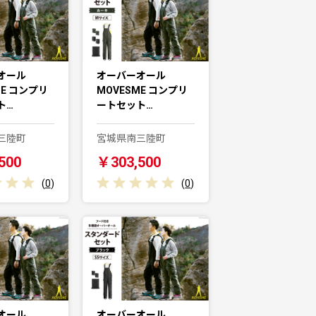
オール
オーバーオール
ME コンプリ
MOVESME コンプリ
ト…
ートセット…
三陸町
宮城県南三陸町
500
￥303,500
(
0
)
(
0
)
オール
オーバーオール