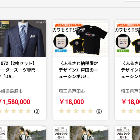
I072【2枚セット】
〈ふるさと納税限定
〈ふるさ
オーダースーツ専門
デザイン〉戸田のニ
デザイン
店「DA…
ューシンボル!…
ューシンボ
長崎県島原市
埼玉県戸田市
埼玉県戸
1,580,000
￥18,000
￥18,0
(
0
)
(
0
)