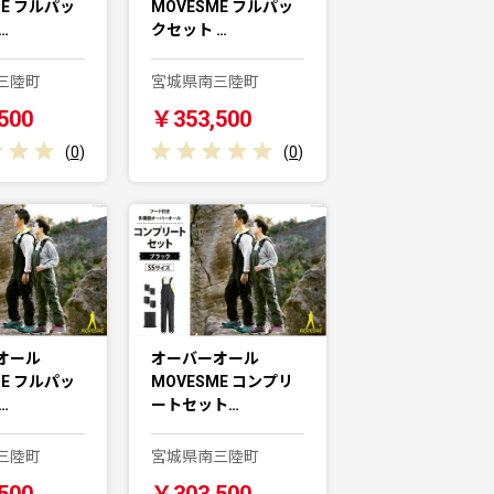
ME フルパッ
MOVESME フルパッ
…
クセット …
三陸町
宮城県南三陸町
500
￥353,500
(
0
)
(
0
)
オール
オーバーオール
ME フルパッ
MOVESME コンプリ
…
ートセット…
三陸町
宮城県南三陸町
500
￥303,500