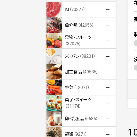
肉
（70327）
魚介類
（42656）
果物・フルーツ
（32075）
米・パン
（38201）
加工食品
（49535）
野菜
（12071）
菓子・スイーツ
（31174）
卵・乳製品
（6686）
1
麺類
（9271）