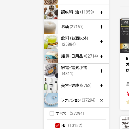
調味料・油
（11959）
PR
お酒
（27157）
飲料（お酒以外）
（25884）
雑貨・日用品
（82714）
B
家電・電気小物
（4811）
美容・健康
（8762）
￥
ファッション
（37294）
すべて
（37294）
服
（10152）