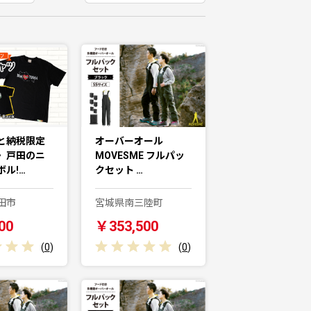
と納税限定
オーバーオール
〉戸田のニ
MOVESME フルパッ
ル!…
クセット …
田市
宮城県南三陸町
00
￥353,500
(
0
)
(
0
)