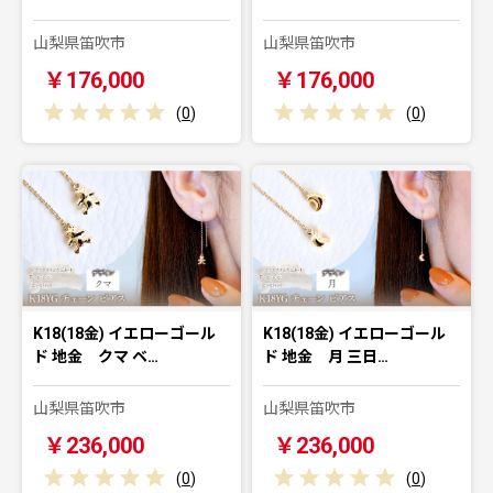
山梨県笛吹市
山梨県笛吹市
￥176,000
￥176,000
(
0
)
(
0
)
K18(18金) イエローゴール
K18(18金) イエローゴール
ド 地金 クマ ベ…
ド 地金 月 三日…
山梨県笛吹市
山梨県笛吹市
￥236,000
￥236,000
(
0
)
(
0
)