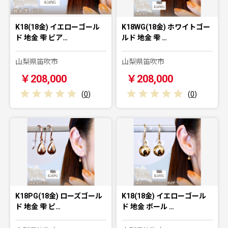
K18(18金) イエローゴール
K18WG(18金) ホワイトゴー
ド 地金 雫 ピア…
ルド 地金 雫 …
山梨県笛吹市
山梨県笛吹市
￥208,000
￥208,000
(
0
)
(
0
)
K18PG(18金) ローズゴール
K18(18金) イエローゴール
ド 地金 雫 ピ…
ド 地金 ボール …