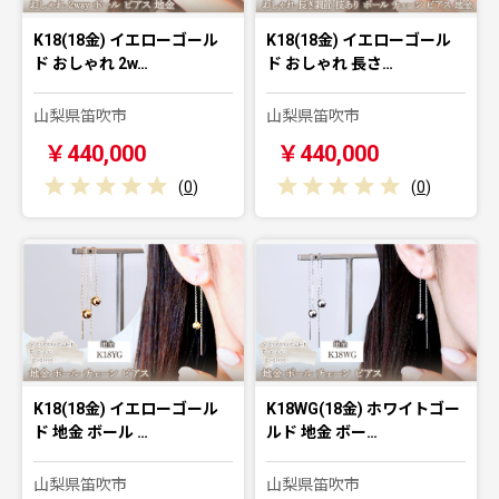
K18(18金) イエローゴール
K18(18金) イエローゴール
ド おしゃれ 2w…
ド おしゃれ 長さ…
山梨県笛吹市
山梨県笛吹市
￥440,000
￥440,000
(
0
)
(
0
)
K18(18金) イエローゴール
K18WG(18金) ホワイトゴー
ド 地金 ボール …
ルド 地金 ボー…
山梨県笛吹市
山梨県笛吹市