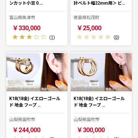
ンカット小豆 0.…
計ベルト幅22mm用＞ ビ…
富山県魚津市
徳島県松茂町
￥330,000
￥25,000
(
1
)
(
0
)
K18(18金) イエローゴール
K18(18金) イエローゴール
ド 地金 フープ …
ド 地金 フープ …
山梨県笛吹市
山梨県笛吹市
￥244,000
￥300,000