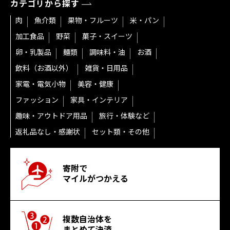
カテゴリから探す
肉
魚介類
果物・フルーツ
米・パン
加工食品
野菜
菓子・スイーツ
卵・乳製品
麺類
調味料・油
お酒
飲料（お酒以外）
雑貨・日用品
家電・電気小物
美容・健康
ファッション
家具・インテリア
趣味・アウトドア用品
旅行・体験など
返礼品なし・感謝状
セット類・その他
寄附で
マイルがつかえる
複数自治体を
まとめて決済