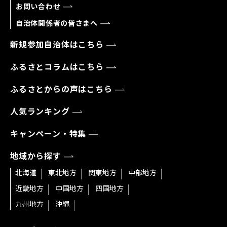
お問い合わせ
自治体関係者の皆さまへ
新規参加自治体はこちら
ふるさとコラムはこちら
ふるさとからの声はこちら
人気ランキング
キャンペーン・特集
地域から探す
北海道
東北地方
関東地方
中部地方
近畿地方
中国地方
四国地方
九州地方
沖縄