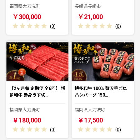
福岡県大刀洗町
長崎県長崎市
￥300,000
￥21,000
(
0
)
(
0
)
【2ヶ月毎 定期便 全6回】 博
博多和牛 100% 贅沢手ごね
多和牛 赤身うす切…
ハンバーグ 150…
福岡県大刀洗町
福岡県大刀洗町
￥180,000
￥17,500
(
0
)
(
0
)