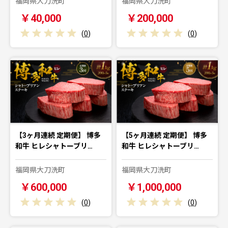
福岡県大刀洗町
福岡県大刀洗町
￥40,000
￥200,000
(
0
)
(
0
)
【3ヶ月連続 定期便】 博多
【5ヶ月連続 定期便】 博多
和牛 ヒレシャトーブリ…
和牛 ヒレシャトーブリ…
福岡県大刀洗町
福岡県大刀洗町
￥600,000
￥1,000,000
(
0
)
(
0
)