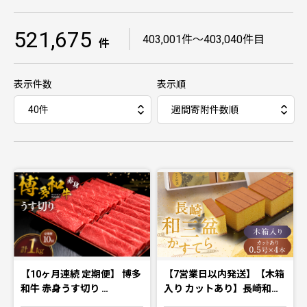
521,675
｜
403,001件〜403,040件目
件
表示件数
表示順
【10ヶ月連続 定期便】 博多
【7営業日以内発送】【木箱
和牛 赤身うす切り …
入り カットあり】長崎和…