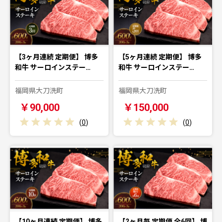
【3ヶ月連続 定期便】 博多
【5ヶ月連続 定期便】 博多
和牛 サーロインステー…
和牛 サーロインステー…
福岡県大刀洗町
福岡県大刀洗町
￥90,000
￥150,000
(
0
)
(
0
)
【10ヶ月連続 定期便】 博多
【2ヶ月毎 定期便 全6回】 博