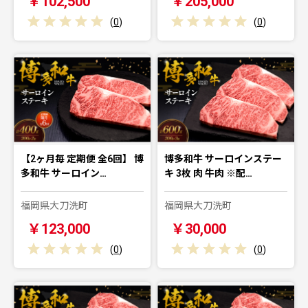
￥102,500
￥205,000
(
0
)
(
0
)
【2ヶ月毎 定期便 全6回】 博
博多和牛 サーロインステー
多和牛 サーロイン…
キ 3枚 肉 牛肉 ※配…
福岡県大刀洗町
福岡県大刀洗町
￥123,000
￥30,000
(
0
)
(
0
)