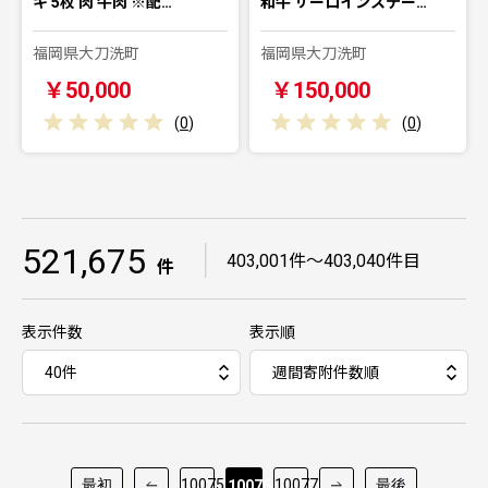
キ 5枚 肉 牛肉 ※配…
和牛 サーロインステー…
福岡県大刀洗町
福岡県大刀洗町
￥50,000
￥150,000
(
0
)
(
0
)
521,675
｜
403,001件～403,040件目
件
表示件数
表示順
最初
10075
10077
最後
10076