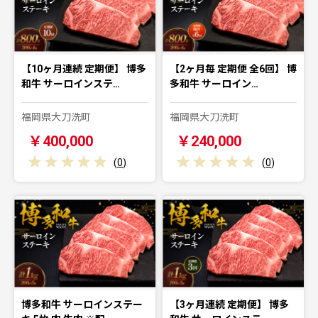
【10ヶ月連続 定期便】 博多
【2ヶ月毎 定期便 全6回】 博
和牛 サーロインステ…
多和牛 サーロイン…
福岡県大刀洗町
福岡県大刀洗町
￥400,000
￥240,000
(
0
)
(
0
)
博多和牛 サーロインステー
【3ヶ月連続 定期便】 博多