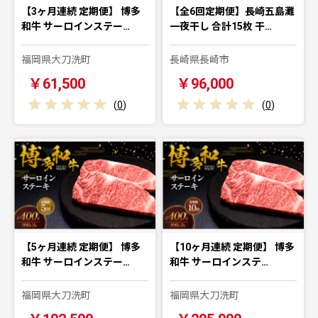
【3ヶ月連続 定期便】 博多
【全6回定期便】長崎五島灘
和牛 サーロインステー…
一夜干し 合計15枚 干…
福岡県大刀洗町
長崎県長崎市
￥61,500
￥96,000
(
0
)
(
0
)
【5ヶ月連続 定期便】 博多
【10ヶ月連続 定期便】 博多
和牛 サーロインステー…
和牛 サーロインステ…
福岡県大刀洗町
福岡県大刀洗町