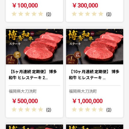
￥100,000
￥300,000
(
0
)
(
0
)
【5ヶ月連続 定期便】 博多
【10ヶ月連続 定期便】 博多
和牛 ヒレステーキ 2…
和牛 ヒレステーキ …
福岡県大刀洗町
福岡県大刀洗町
￥500,000
￥1,000,000
(
0
)
(
0
)