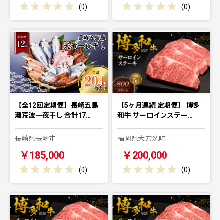
(
0
)
(
0
)
【全12回定期便】長崎五島
【5ヶ月連続 定期便】 博多
灘荒波一夜干し 合計17…
和牛 サーロインステー…
長崎県長崎市
福岡県大刀洗町
￥185,000
￥200,000
(
0
)
(
0
)