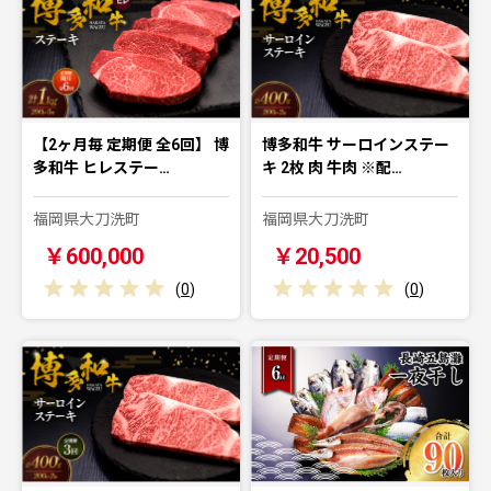
【2ヶ月毎 定期便 全6回】 博
博多和牛 サーロインステー
多和牛 ヒレステー…
キ 2枚 肉 牛肉 ※配…
福岡県大刀洗町
福岡県大刀洗町
￥600,000
￥20,500
(
0
)
(
0
)