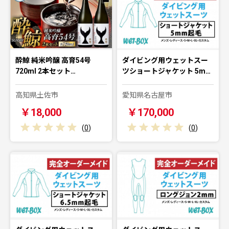
酔鯨 純米吟醸 高育54号
ダイビング用ウェットスー
720ml 2本セット…
ツショートジャケット 5m…
高知県土佐市
愛知県名古屋市
￥18,000
￥170,000
(
0
)
(
0
)