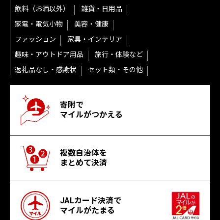
飲料（お酒以外）
雑貨・日用品
家電・電気小物
美容・健康
ファッション
家具・インテリア
趣味・アウトドア用品
旅行・体験など
返礼品なし・感謝状
セット類・その他
寄附で
マイルがつかえる
複数自治体を
まとめて決済
JALカード決済で
マイルがたまる