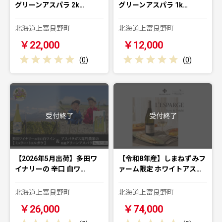
グリーンアスパラ 2k…
グリーンアスパラ 1k…
北海道上富良野町
北海道上富良野町
￥22,000
￥12,000
(
0
)
(
0
)
受付終了
受付終了
【2026年5月出荷】多田ワ
【令和8年産】しまねずみフ
イナリーの 辛口 白ワ…
ァーム限定 ホワイトアス…
北海道上富良野町
北海道上富良野町
￥26,000
￥74,000