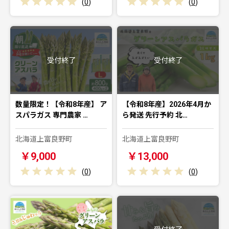
(
0
)
(
0
)
受付終了
受付終了
数量限定！【令和8年産】 ア
【令和8年産】2026年4月か
スパラガス 専門農家 …
ら発送 先行予約 北…
北海道上富良野町
北海道上富良野町
￥9,000
￥13,000
(
0
)
(
0
)