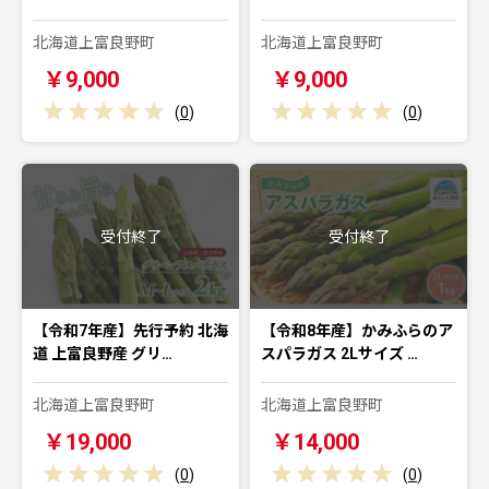
北海道上富良野町
北海道上富良野町
￥9,000
￥9,000
(
0
)
(
0
)
受付終了
受付終了
【令和7年産】先行予約 北海
【令和8年産】かみふらのア
道 上富良野産 グリ…
スパラガス 2Lサイズ …
北海道上富良野町
北海道上富良野町
￥19,000
￥14,000
(
0
)
(
0
)