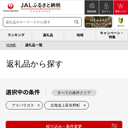
新規登録
ログイン
寄附リスト
ガイド
キャンペーン・
ランキング
返礼品
地域
特集
HOME
返礼品一覧
返礼品から探す
選択中の条件
すべての条件クリア
アスパラガス
北海道上富良野町
絞り込み・条件変更