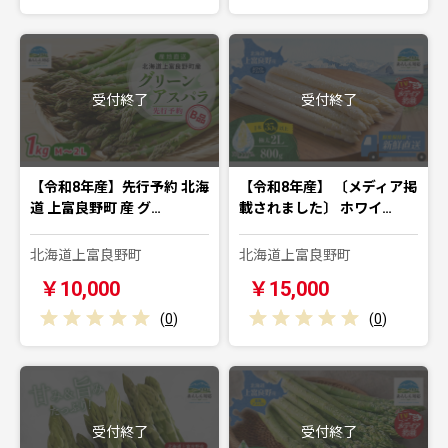
受付終了
受付終了
【令和8年産】先行予約 北海
【令和8年産】 〔メディア掲
道 上富良野町 産 グ…
載されました〕 ホワイ…
北海道上富良野町
北海道上富良野町
￥10,000
￥15,000
(
0
)
(
0
)
受付終了
受付終了