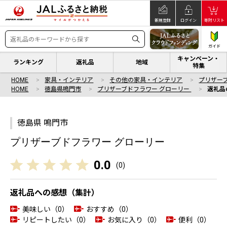
新規登録
ログイン
寄附リスト
ガイド
キャンペーン・
ランキング
返礼品
地域
特集
HOME
家具・インテリア
その他の家具・インテリア
プリザー
HOME
徳島県鳴門市
プリザーブドフラワー グローリー
返礼品
徳島県 鳴門市
プリザーブドフラワー グローリー
0.0
(
0
)
返礼品への感想（集計）
美味しい（0）
おすすめ（0）
リピートしたい（0）
お気に入り（0）
便利（0）