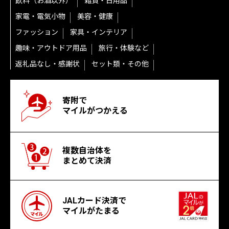
飲料（お酒以外）
雑貨・日用品
家電・電気小物
美容・健康
ファッション
家具・インテリア
趣味・アウトドア用品
旅行・体験など
返礼品なし・感謝状
セット類・その他
寄附で
マイルがつかえる
複数自治体を
まとめて決済
JALカード決済で
マイルがたまる