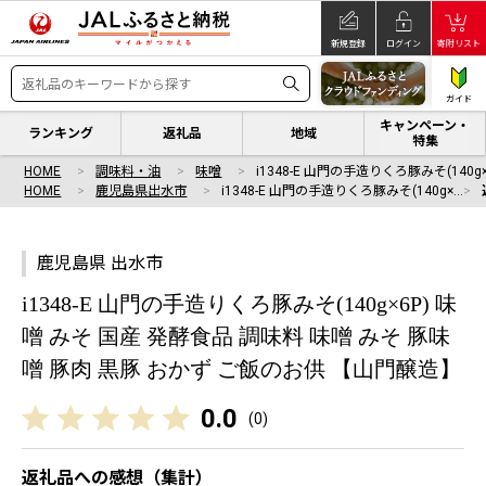
新規登録
ログイン
寄附リスト
ガイド
キャンペーン・
ランキング
返礼品
地域
特集
HOME
調味料・油
味噌
i1348-E 山門の手造りくろ豚みそ(140g
HOME
鹿児島県出水市
i1348-E 山門の手造りくろ豚みそ(140g×…
鹿児島県 出水市
i1348-E 山門の手造りくろ豚みそ(140g×6P) 味
噌 みそ 国産 発酵食品 調味料 味噌 みそ 豚味
噌 豚肉 黒豚 おかず ご飯のお供 【山門醸造】
0.0
(
0
)
返礼品への感想（集計）