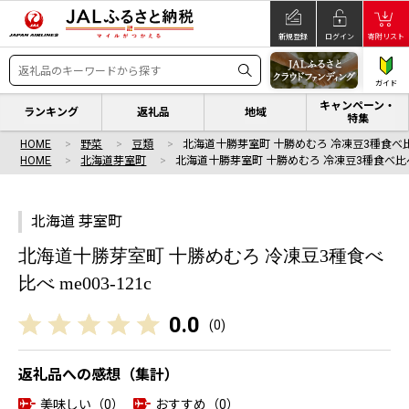
新規登録
ログイン
寄附リスト
ガイド
キャンペーン・
ランキング
返礼品
地域
特集
HOME
野菜
豆類
北海道十勝芽室町 十勝めむろ 冷凍豆3種食べ比
HOME
北海道芽室町
北海道十勝芽室町 十勝めむろ 冷凍豆3種食べ比
北海道 芽室町
北海道十勝芽室町 十勝めむろ 冷凍豆3種食べ
比べ me003-121c
0.0
(
0
)
返礼品への感想（集計）
美味しい（0）
おすすめ（0）