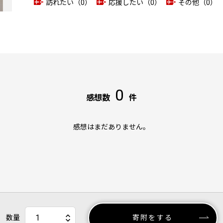
訪れたい（0）
応援したい（0）
その他（0）
0
感想数
件
感想はまだありません。
数量
寄附をする