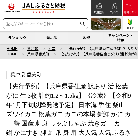
新規登録
ログイン
寄附リスト
ガイド
キャンペーン・
ランキング
返礼品
地域
特集
HOME
魚介類
カニ
【先行予約】【兵庫県香住産 訳あり 活 松葉
HOME
兵庫県香美町
【先行予約】【兵庫県香住産 訳あり 活 松葉がに
兵庫県 香美町
【先行予約】【兵庫県香住産 訳あり 活 松葉
がに 生 3枚 計約1.2～1.5kg】《冷蔵》【令和9
年1月下旬以降発送予定】 日本海 香住 柴山
ズワイガニ 松葉ガニ カニの本場 新鮮 かに カ
ニ 蟹 国産 刺身 しゃぶしゃぶ 焼きガニ カニ
鍋 かにすき 脚 足 爪 身 肩 大人気 人気 ふるさ