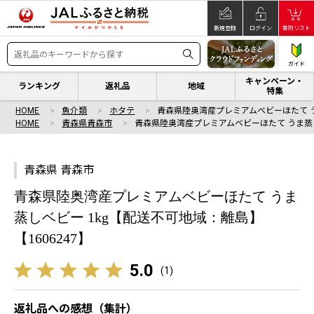
新規登録
ログイン
寄附リスト
ガイド
キャンペーン・
ランキング
返礼品
地域
特集
HOME
魚介類
ホタテ
青森県陸奥湾産プレミアムベビーほたて 
HOME
青森県青森市
青森県陸奥湾産プレミアムベビーほたて うま蒸
青森県 青森市
青森県陸奥湾産プレミアムベビーほたて うま
蒸しベビー 1kg【配送不可地域：離島】
【1606247】
5.0
(
1
)
返礼品への感想（集計）