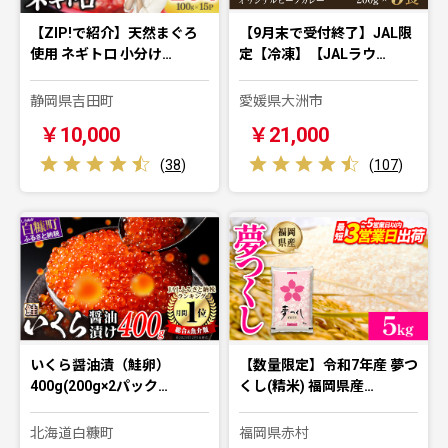
【ZIP!で紹介】天然まぐろ
【9月末で受付終了】JAL限
使用 ネギトロ 小分け…
定【冷凍】【JALラウ…
静岡県吉田町
愛媛県大洲市
￥10,000
￥21,000
(
38
)
(
107
)
いくら醤油漬（鮭卵）
【数量限定】令和7年産 夢つ
400g(200g×2パック…
くし(精米) 福岡県産…
北海道白糠町
福岡県赤村