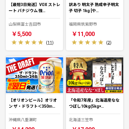
【最短3日発送】VOX ストレ
訳あり 明太子 熟成辛子明太
ート バナジウム 強…
子 切子 1kg [や…
山梨県富士吉田市
福岡県筑紫野市
￥5,500
￥11,000
(
11
)
(
2
)
【オリオンビール】オリオ
「令和7年産」北海道産なな
ン ザ・ドラフト＜350m…
つぼし10kg(5kg×…
沖縄県八重瀬町
北海道三笠市