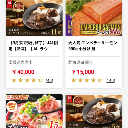
【9月末で受付終了】JAL限
大人気 エンペラーサーモン
定【冷凍】【JALラウ…
900g 小分け 鮭 …
愛媛県大洲市
北海道白糠町
￥40,000
￥15,000
(
40
)
(
140
)