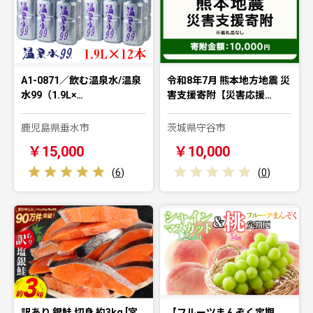
A1-0871／飲む温泉水/温泉
令和8年7月 熊本地方地震 災
水99（1.9L×…
害支援寄附【災害応援…
鹿児島県垂水市
茨城県守谷市
￥15,000
￥10,000
(
6
)
(
0
)
訳あり 銀鮭 切身 約3kg [宮
【フルーツまんぞく定期