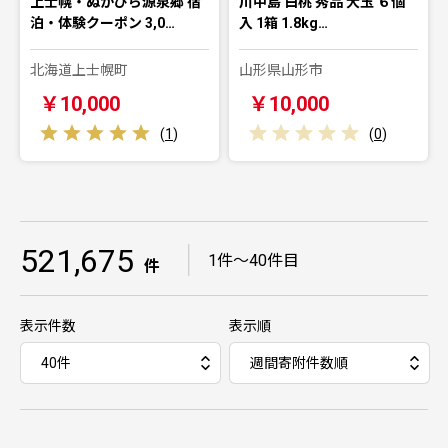
上士幌・ぬかびら源泉郷 宿
川中島 白桃 秀品 大玉 ６個
泊・体験クーポン 3,0…
入 1箱 1.8kg…
北海道上士幌町
山形県山形市
￥10,000
￥10,000
(
1
)
(
0
)
521,675
｜
1件～40件目
件
表示件数
表示順