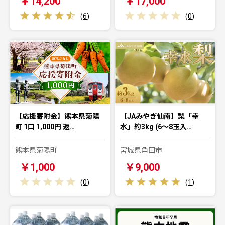
￥14,200
￥17,000
(
6
)
(
0
)
【応援寄附金】熊本県菊陽
【JAみやぎ仙南】梨「幸
町 1口 1,000円 返…
水」約3kg (6～8玉入…
熊本県菊陽町
宮城県角田市
￥1,000
￥9,000
(
0
)
(
1
)