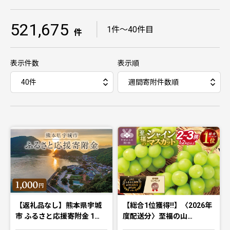
521,675
｜
1件〜40件目
件
表示件数
表示順
【返礼品なし】熊本県宇城
【総合1位獲得!!】〈2026年
市 ふるさと応援寄附金 1…
度配送分〉至福の山…