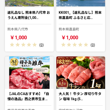
返礼品なし 熊本県八代市 お
KK001_【返礼品なし】熊本
うえん寄附金(1,00…
県嘉島町 ふるさと応…
熊本県八代市
熊本県嘉島町
￥1,000
￥1,000
(
0
)
(
0
)
【JALのCAおすすめ】「自
大人気！ 牛タン 厚切り牛タ
慢の逸品」西之表市生ま…
ン 塩味 1kg (5…