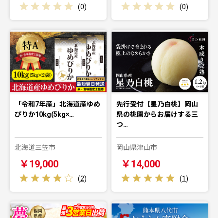
(
0
)
(
0
)
「令和7年産」北海道産ゆめ
先行受付【星乃白桃】岡山
ぴりか10kg(5kg×…
県の桃園からお届けする三
つ…
北海道三笠市
岡山県津山市
￥19,000
￥14,000
(
2
)
(
1
)