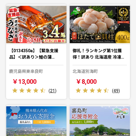
【0134350a】【緊急支援
御礼！ランキング第1位獲
品】＜訳あり＞鰻の蒲…
得！訳あり 北海道産 冷凍…
鹿児島県東串良町
北海道別海町
￥13,000
￥8,000
(
21
)
(
49
)