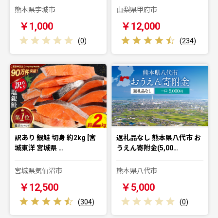
熊本県宇城市
山梨県甲府市
￥1,000
￥12,000
(
0
)
(
234
)
訳あり 銀鮭 切身 約2kg [宮
返礼品なし 熊本県八代市 お
城東洋 宮城県 …
うえん寄附金(5,00…
宮城県気仙沼市
熊本県八代市
￥12,500
￥5,000
(
304
)
(
0
)