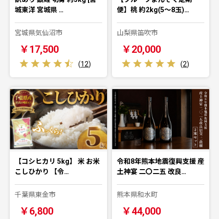
城東洋 宮城県 …
便】桃 約2kg(5～8玉)…
宮城県気仙沼市
山梨県笛吹市
￥17,500
￥20,000
(
12
)
(
2
)
【コシヒカリ 5kg】 米 お米
令和8年熊本地震復興支援 産
こしひかり 【令…
土神宴 二〇二五 改良…
千葉県東金市
熊本県和水町
￥6,800
￥44,000