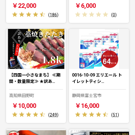
￥22,000
￥6,000
(
186
)
(
0
)
【四国一小さなまち】 ≪期
0016-10-09 エリエール ト
間・数量限定≫ ★訳あ…
イレットティシ…
高知県田野町
静岡県富士宮市
￥10,000
￥16,000
(
249
)
(
51
)