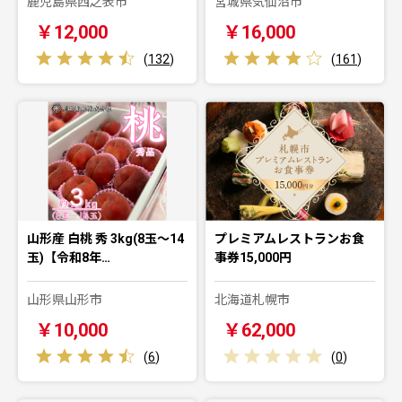
鹿児島県西之表市
宮城県気仙沼市
￥12,000
￥16,000
(
132
)
(
161
)
山形産 白桃 秀 3kg(8玉～14
プレミアムレストランお食
玉)【令和8年…
事券15,000円
山形県山形市
北海道札幌市
￥10,000
￥62,000
(
6
)
(
0
)