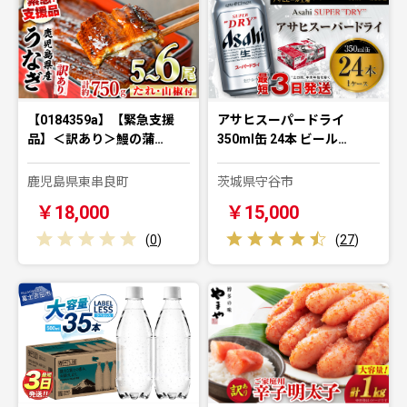
【0184359a】【緊急支援
アサヒスーパードライ
品】＜訳あり＞鰻の蒲…
350ml缶 24本 ビール…
鹿児島県東串良町
茨城県守谷市
￥18,000
￥15,000
(
0
)
(
27
)