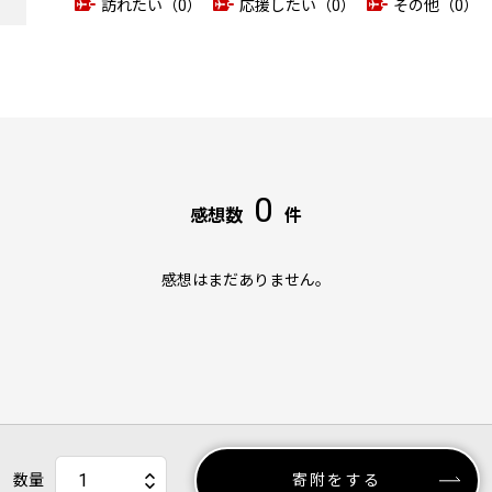
訪れたい（0）
応援したい（0）
その他（0）
0
感想数
件
感想はまだありません。
数量
寄附をする