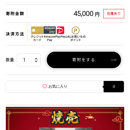
45,000
寄附金額
在庫あり
円
決済方法
数量
寄附をする
お気に入り
0