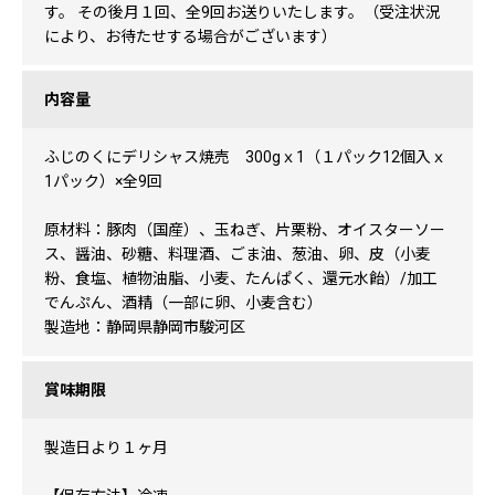
す。 その後月１回、全9回お送りいたします。（受注状況
により、お待たせする場合がございます）
内容量
ふじのくにデリシャス焼売 300gｘ1（１パック12個入ｘ
1パック）×全9回
原材料：豚肉（国産）、玉ねぎ、片栗粉、オイスターソー
ス、醤油、砂糖、料理酒、ごま油、葱油、卵、皮（小麦
粉、食塩、植物油脂、小麦、たんぱく、還元水飴）/加工
でんぷん、酒精（一部に卵、小麦含む）
製造地：静岡県静岡市駿河区
賞味期限
製造日より１ヶ月