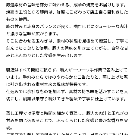
厳選素材の旨味を存分に味わえる、成華の焼売をお届けします。
焼売の主役となる豚肉は、鮮度にこだわって店主自ら目利きした
ものを使用。
脂の甘みと赤身のバランスが良く、噛むほどにジューシーな肉汁
と濃厚な旨味が広がります。
そこに合わせる玉ねぎは、素材の状態を見極めて厳選し、丁寧に
刻んでたっぷりと使用。豚肉の旨味を引き立てながら、自然な甘
みとふんわりとした食感を生み出します。
製造はすべて機械に頼らず、職人が一つ一つ手作業で包み上げて
います。手包みならではのやわらかな口当たりと、蒸し上げた際
に引き出される素材本来の風味が特長です。
仕込みでは余計なものを加えず、素材の持ち味を活かすことを大
切にし、創業以来守り続けてきた製法で丁寧に仕上げています。
蒸し工程では温度と時間を細かく管理し、豚肉の肉汁と玉ねぎの
甘みを閉じ込めることで、ふっくらとした食感と豊かな香りを実
現。