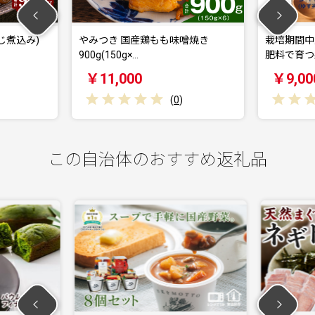
じ煮込み)
やみつき 国産鶏もも味噌焼き
栽培期間中
900g(150g×…
肥料で育つ
￥11,000
￥9,00
(
0
)
この自治体のおすすめ返礼品