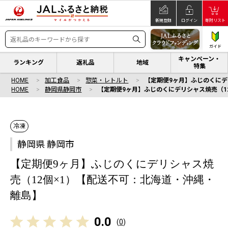
新規登録
ログイン
寄附リスト
ガイド
キャンペーン・
ランキング
返礼品
地域
特集
HOME
加工食品
惣菜・レトルト
【定期便9ヶ月】ふじのくにデ
HOME
静岡県静岡市
【定期便9ヶ月】ふじのくにデリシャス焼売（1
冷凍
静岡県 静岡市
【定期便9ヶ月】ふじのくにデリシャス焼
売（12個×1）【配送不可：北海道・沖縄・
離島】
0.0
(
0
)