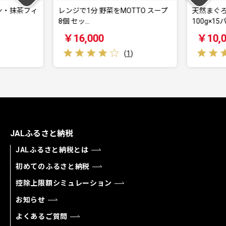
ン・抹茶フィ
レンジで1分 野菜をMOTTO スープ
天然まぐろの
8個 セッ…
100g×15パ
￥16,000
￥10,0
(
1
)
JALふるさと納税
JALふるさと納税とは
初めてのふるさと納税
控除上限額シミュレーション
お知らせ
よくあるご質問