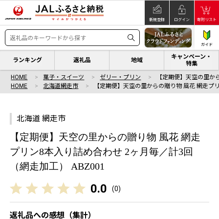
新規登録
ログイン
寄附リスト
ガイド
キャンペーン・
ランキング
返礼品
地域
特集
HOME
菓子・スイーツ
ゼリー・プリン
【定期便】天空の里から
HOME
北海道網走市
【定期便】天空の里からの贈り物 風花 網走プリ
北海道 網走市
【定期便】天空の里からの贈り物 風花 網走
プリン8本入り詰め合わせ 2ヶ月毎／計3回
（網走加工） ABZ001
0.0
(
0
)
返礼品への感想（集計）