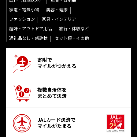
飲料（お酒以外）
雑貨・日用品
家電・電気小物
美容・健康
ファッション
家具・インテリア
趣味・アウトドア用品
旅行・体験など
返礼品なし・感謝状
セット類・その他
寄附で
マイルがつかえる
複数自治体を
まとめて決済
JALカード決済で
マイルがたまる