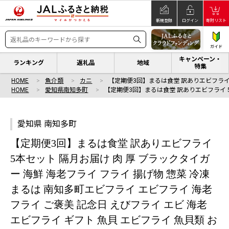
新規登録
ログイン
寄附リスト
ガイド
キャンペーン・
ランキング
返礼品
地域
特集
HOME
魚介類
カニ
【定期便3回】まるは食堂 訳ありエビフライ
HOME
愛知県南知多町
【定期便3回】まるは食堂 訳ありエビフライ 
愛知県 南知多町
【定期便3回】まるは食堂 訳ありエビフライ
5本セット 隔月お届け 肉 厚 ブラックタイガ
ー 海鮮 海老フライ フライ 揚げ物 惣菜 冷凍
まるは 南知多町エビフライ エビフライ 海老
フライ ご褒美 記念日 えびフライ エビ 海老
エビフライ ギフト 魚貝 エビフライ 魚貝類 お