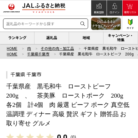
新規登録
ログイン
寄附リスト
ガイド
キャンペーン・
ランキング
返礼品
地域
特集
HOME
肉
その他の肉・加工品
千葉県産 黒毛和牛 ローストビ
HOME
千葉県千葉市
千葉県産 黒毛和牛 ローストビーフ 200g 
千葉県 千葉市
千葉県産 黒毛和牛 ローストビーフ
200g 、 茶美豚 ローストポーク 200g
各2個 計4個 肉 厳選 ビーフ ポーク 真空低
温調理 ディナー 高級 贅沢 ギフト 贈答品 お
取り寄せ グルメ
0.0
(
0
)