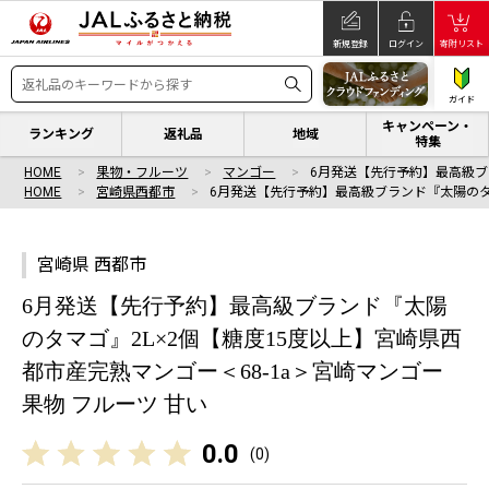
新規登録
ログイン
寄附リスト
ガイド
キャンペーン・
ランキング
返礼品
地域
特集
HOME
果物・フルーツ
マンゴー
6月発送【先行予約】最高級
HOME
宮崎県西都市
6月発送【先行予約】最高級ブランド『太陽の
宮崎県 西都市
6月発送【先行予約】最高級ブランド『太陽
のタマゴ』2L×2個【糖度15度以上】宮崎県西
都市産完熟マンゴー＜68-1a＞宮崎マンゴー
果物 フルーツ 甘い
0.0
(
0
)