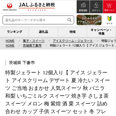
新規登録
ログイン
寄附リスト
ガイド
キャンペーン・
ランキング
返礼品
地域
特集
HOME
菓子・スイーツ
アイスクリーム・ジェラート
特製ジェラ
HOME
茨城県下妻市
特製ジェラート 12個入り【 アイス ジェラート 
茨城県 下妻市
特製ジェラート 12個入り【 アイス ジェラー
ト アイスクリーム デザート 夏 冷たい スイー
ツ ご当地 おまかせ 人気スイーツ 秋 バニラ
和梨 いちごミルク スイーツ 焼き芋 さしま茶
スイーツ メロン 梅 紫煌 酒 栗 スイーツ 詰め
合わせ カップ 子供 スイーツ セット 冬 フレ