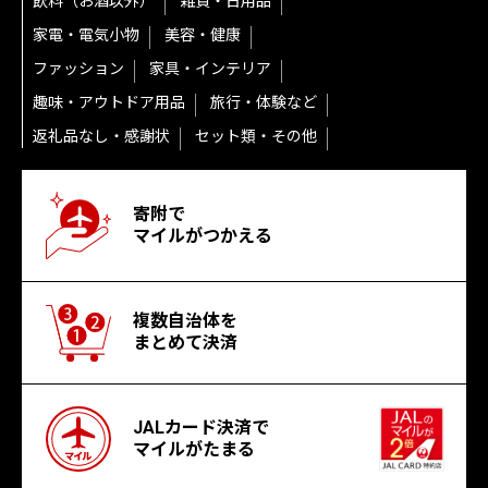
飲料（お酒以外）
雑貨・日用品
家電・電気小物
美容・健康
ファッション
家具・インテリア
趣味・アウトドア用品
旅行・体験など
返礼品なし・感謝状
セット類・その他
寄附で
マイルがつかえる
複数自治体を
まとめて決済
JALカード決済で
マイルがたまる