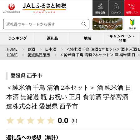
新規登録
ログイン
寄附リスト
ガイド
キャンペーン・
ランキング
返礼品
地域
特集
HOME
お酒
日本酒
＜純米酒 千鳥 清酒 2本セット＞ 酒 純米酒 
HOME
愛媛県西予市
＜純米酒 千鳥 清酒 2本セット＞ 酒 純米酒 日…
愛媛県 西予市
＜純米酒 千鳥 清酒 2本セット＞ 酒 純米酒 日
本酒 無濾過 瓶 お祝い 正月 食前酒 宇都宮酒
造株式会社 愛媛県 西予市
0.0
(
0
)
返礼品への感想（集計）