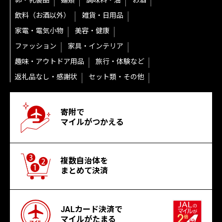
卵・乳製品
麺類
調味料・油
お酒
飲料（お酒以外）
雑貨・日用品
家電・電気小物
美容・健康
ファッション
家具・インテリア
趣味・アウトドア用品
旅行・体験など
返礼品なし・感謝状
セット類・その他
寄附で
マイルがつかえる
複数自治体を
まとめて決済
JALカード決済で
マイルがたまる