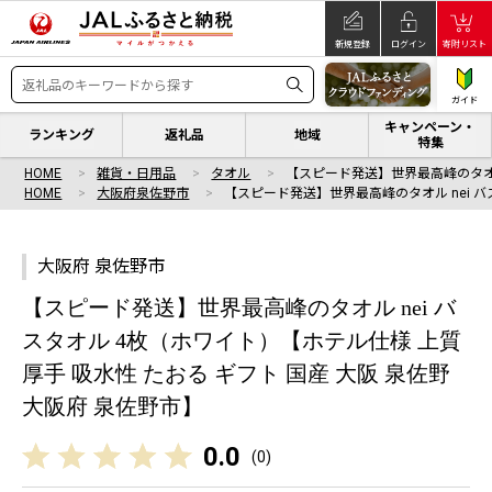
新規登録
ログイン
寄附リスト
ガイド
キャンペーン・
ランキング
返礼品
地域
特集
HOME
雑貨・日用品
タオル
【スピード発送】世界最高峰のタオル
HOME
大阪府泉佐野市
【スピード発送】世界最高峰のタオル nei バ
大阪府 泉佐野市
【スピード発送】世界最高峰のタオル nei バ
スタオル 4枚（ホワイト）【ホテル仕様 上質
厚手 吸水性 たおる ギフト 国産 大阪 泉佐野
大阪府 泉佐野市】
0.0
(
0
)