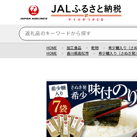
HOME
加工食品
乾物
希少糖入り（さ
HOME
香川県高松市
希少糖入り（さぬき発