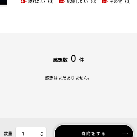
訪れたい（0）
応援したい（0）
その他（0）
0
感想数
件
感想はまだありません。
数量
寄附をする